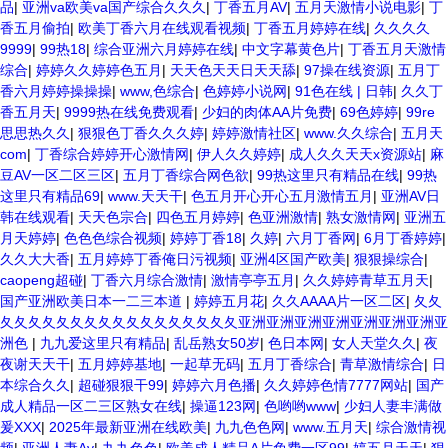
品
|
亚洲va欧美va国产综合久久久
|
丁香五月AV
|
五月天激情小说电影
|
丁
香五月偷拍
|
欧美丁香六月在线观看视频
|
丁香五月婷婷在线
|
久久久久
9999
|
99热18
|
综合亚洲六月婷婷在线
|
中文字幕黄色片
|
丁香五月天激情
综合
|
婷婷久久婷婷色五月
|
天天色天天日天天舔
|
97操在线资源
|
五月丁
香六月婷婷操操操
|
www,色综合
|
色婷婷小说网
|
91色在线 | 日韩
|
久久丁
香五月天
|
9999热在线免费观看
|
少妇的肉体AA片免费
|
69色婷婷
|
99re
思思热久久
|
狠狠色丁香久久久婷
|
婷婷激情社区
|
www.久久综合
|
五月天
com
|
丁香综合婷婷开心激情网
|
伊人久久婷婷
|
成人久久天天x资源站
|
麻
豆AV一区二区三区
|
五月丁香综合网色欲
|
99热这里只有精品在线
|
99热
这里只有精品69
|
www.天天干
|
色五月开心开心五月激情五月
|
亚洲AV日
韩在线观看
|
天天色宗合
|
四色五月婷婷
|
色亚洲激情
|
熟女激情网
|
亚洲五
月天婷婷
|
色色色综合视频
|
婷婷丁香18
|
久婷
|
六月丁香网
|
6月丁香婷婷
|
久久大大香
|
五月婷婷丁香俺日污视频
|
亚洲4区国产欧美
|
狠狠操综合
|
caopeng超碰
|
丁香六月综合激情
|
激情亭亭五月
|
久久婷婷青草五月天
|
国产亚洲欧美日本一二三本道
|
婷婷五月花
|
久久AAAA片一区二区
|
夂夂
夂夂夂夂夂夂夂夂夂夂夂夂夂夂夂夂夂亚洲亚洲亚洲亚洲亚洲亚洲亚洲亚
洲色
|
九九爱这里只有精品
|
乱岳熟女50岁
|
色日本网
|
女人天堂久久
|
夜
夜谢天天干
|
五月婷婷基地
|
一起草无码
|
五月丁香综合
|
青草激情综合
|
日
本综合久久
|
超碰狠狠干99
|
婷婷六月色播
|
久久婷婷色情7777网站
|
国产
成人精品一区二三区熟女在线
|
操逼123网
|
色哟哟www
|
少妇人妻丰满做
爰XXX
|
2025年最新亚洲在线欧美
|
九九色色网
|
www.五月天
|
综合激情视