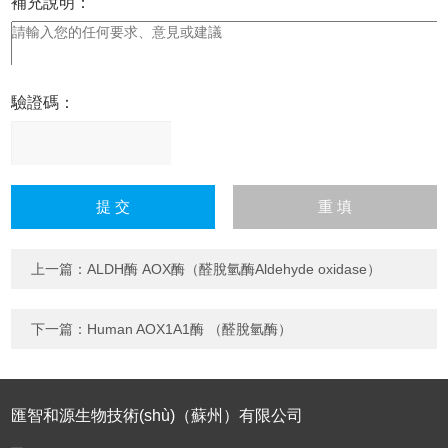
補充說明：
驗證碼：
請
輸
入
計算結(jié)果（填寫阿拉
伯?dāng)?shù)字），
上一篇：
ALDH酶 AOX酶（醛脫氫酶Aldehyde oxidase）
如：三加四=7
下一篇：
Human AOX1A1酶 （醛脫氫酶）
匯智和源生物技術(shù)（蘇州）有限公司