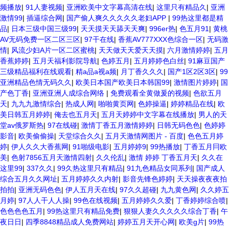
频播放
|
91人妻视频
|
亚洲欧美中文字幕高清在线
|
这里只有精品久
|
亚洲
激情99
|
插逼综合网
|
国产偷人爽久久久久久老妇APP
|
99热这里都是精
品
|
日本三级中国三级99
|
天天摸天天舔天天爽
|
996er热
|
色五月91
|
黄桃
AV无码免费一区二区三区
|
97干在线
|
香蕉AV777XXX色综合一区
|
无码激
情
|
风流少妇A片一区二区蜜桃
|
天天做天天爱天天摸
|
六月激情婷婷
|
五月
香蕉婷婷
|
五月天福利影院导航
|
色婷五月
|
五月婷婷色白丝
|
91麻豆国产
三级精品福利在线观看
|
精a品a视a频
|
月丁香久久久
|
国产1区2区3区
|
99
亚洲精品色情无码久久
|
欧美日本国产欧美日本韩国99
|
激情图片婷婷
|
国
产色丁香
|
亚洲亚洲人成综合网络
|
免费观看全黄做爰的视频
|
色欲五月
天
|
九九九激情综合
|
热成人网
|
啪啪黄页网
|
色婷操逼
|
婷婷精品在线
|
欧
美日韩五月婷婷
|
俺去也五月天
|
五月天婷婷中文字幕在线播放
|
男人的天
堂av俄罗斯热
|
97在线碰
|
激情丁香五月激情婷婷
|
日韩无码色色
|
色婷婷
影音
|
欧美偷偷操
|
天堂综合久久
|
五月天激情网图片 - 百度
|
色色五月婷
婷
|
伊人久久大香蕉网
|
91啪级电影
|
五月婷婷9
|
99热播放
|
丁香五月冃欧
美
|
色射7856五月天激情四射
|
久久伦乱
|
激情 婷婷 丁香五月天
|
久久在
这里99
|
337久久
|
99久热这里只有精品
|
91九色精品女同系列
|
国产成人
综合五月久久网址
|
五月婷婷久久内射
|
影音先锋色婷婷
|
天天操夜夜夜拍
拍拍
|
亚洲无码色色
|
伊人五月天在线
|
97久久超碰
|
九九黄色网
|
久久婷五
月婷
|
97人人干人人操
|
99色在线视频
|
五月婷婷久久爱
|
丁香婷婷综合喷
|
色色色色五月
|
99热这里只有精品免费
|
狠狠人妻久久久久久综合丁香
|
午
夜日日
|
四季8848精品成人免费网站
|
婷婷五月天开心网
|
欧美g片
|
99热