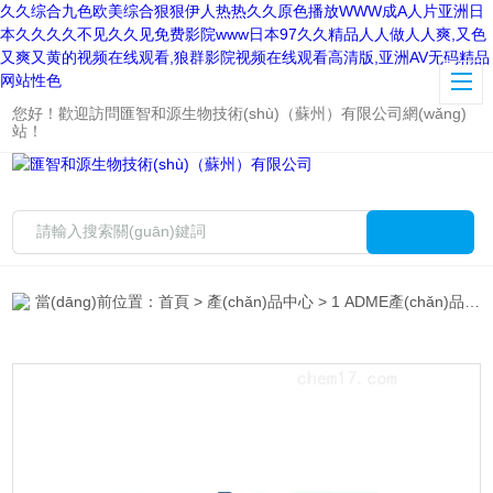
久久综合九色欧美综合狠狠伊人热热久久原色播放WWW成A人片亚洲日
本久久久久不见久久见免费影院www日本97久久精品人人做人人爽,又色
又爽又黄的视频在线观看,狼群影院视频在线观看高清版,亚洲AV无码精品
网站性色
您好！歡迎訪問匯智和源生物技術(shù)（蘇州）有限公司網(wǎng)
站！
當(dāng)前位置：
首頁
>
產(chǎn)品中心
>
1 ADME產(chǎn)品
>