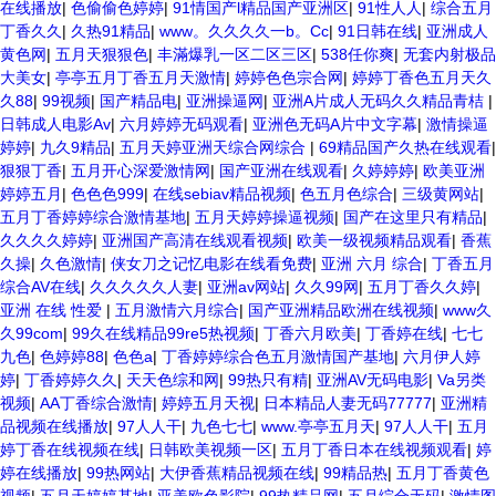
在线播放
|
色偷偷色婷婷
|
91情国产l精品国产亚洲区
|
91性人人
|
综合五月
丁香久久
|
久热91精品
|
www。久久久久一b。Cc
|
91日韩在线
|
亚洲成人
黄色网
|
五月天狠狠色
|
丰滿爆乳一区二区三区
|
538任你爽
|
无套内射极品
大美女
|
亭亭五月丁香五月天激情
|
婷婷色色宗合网
|
婷婷丁香色五月天久
久88
|
99视频
|
国产精品电
|
亚洲操逼网
|
亚洲A片成人无码久久精品青桔
|
日韩成人电影Av
|
六月婷婷无码观看
|
亚洲色无码A片中文字幕
|
激情操逼
婷婷
|
九久9精品
|
五月天婷亚洲天综合网综合
|
69精品国产久热在线观看
|
狠狠丁香
|
五月开心深爱激情网
|
国产亚洲在线观看
|
久婷婷婷
|
欧美亚洲
婷婷五月
|
色色色999
|
在线sebiav精品视频
|
色五月色综合
|
三级黄网站
|
五月丁香婷婷综合激情基地
|
五月天婷婷操逼视频
|
国产在这里只有精品
|
久久久久婷婷
|
亚洲国产高清在线观看视频
|
欧美一级视频精品观看
|
香蕉
久操
|
久色激情
|
侠女刀之记忆电影在线看免费
|
亚洲 六月 综合
|
丁香五月
综合AV在线
|
久久久久久人妻
|
亚洲av网站
|
久久99网
|
五月丁香久久婷
|
亚洲 在线 性爱
|
五月激情六月综合
|
国产亚洲精品欧洲在线视频
|
www久
久99com
|
99久在线精品99re5热视频
|
丁香六月欧美
|
丁香婷在线
|
七七
九色
|
色婷婷88
|
色色a
|
丁香婷婷综合色五月激情国产基地
|
六月伊人婷
婷
|
丁香婷婷久久
|
天天色综和网
|
99热只有精
|
亚洲AV无码电影
|
Va另类
视频
|
AA丁香综合激情
|
婷婷五月天视
|
日本精品人妻无码77777
|
亚洲精
品视频在线播放
|
97人人干
|
九色七七
|
www.亭亭五月天
|
97人人干
|
五月
婷丁香在线视频在线
|
日韩欧美视频一区
|
五月丁香日本在线视频观看
|
婷
婷在线播放
|
99热网站
|
大伊香蕉精品视频在线
|
99精品热
|
五月丁香黄色