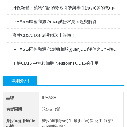
肝微粒體：藥物代謝的微觀引擎與毒性預(yù)警的關(guān)鍵哨兵
IPHASE/匯智和源 Ames試驗常見問題與解答
高效CD3/CD28刺激磁珠上線啦！
IPHASE/匯智和源 代謝酶相關(guān)DDI評估之CYP酶誘導(dǎo)
了解CD15 中性粒細胞 Neutrophil CD15的作用
詳細介紹
品牌
IPHASE
供貨周期
現(xiàn)貨
應(yīng)用領(lǐn
醫(yī)療衛(wèi)生,環(huán)保,化工,制藥/
g)域
生物制藥,綜合