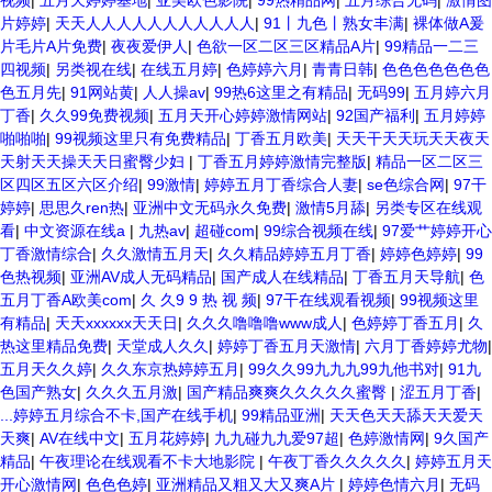
视频
|
五月天婷婷基地
|
亚美欧色影院
|
99热精品网
|
五月综合无码
|
激情图
片婷婷
|
天天人人人人人人人人人人人
|
91丨九色丨熟女丰满
|
裸体做A爰
片毛片A片免费
|
夜夜爱伊人
|
色欲一区二区三区精品A片
|
99精品一二三
四视频
|
另类视在线
|
在线五月婷
|
色婷婷六月
|
青青日韩
|
色色色色色色色
色五月先
|
91网站黄
|
人人操av
|
99热6这里之有精品
|
无码99
|
五月婷六月
丁香
|
久久99免费视频
|
五月天开心婷婷激情网站
|
92国产福利
|
五月婷婷
啪啪啪
|
99视频这里只有免费精品
|
丁香五月欧美
|
天天干天天玩天天夜天
天射天天操天天日蜜臀少妇
|
丁香五月婷婷激情完整版
|
精品一区二区三
区四区五区六区介绍
|
99激情
|
婷婷五月丁香综合人妻
|
se色综合网
|
97干
婷婷
|
思思久ren热
|
亚洲中文无码永久免费
|
激情5月舔
|
另类专区在线观
看
|
中文资源在线a
|
九热av
|
超碰com
|
99综合视频在线
|
97爱艹婷婷开心
丁香激情综合
|
久久激情五月天
|
久久精品婷婷五月丁香
|
婷婷色婷婷
|
99
色热视频
|
亚洲AV成人无码精品
|
国产成人在线精品
|
丁香五月天导航
|
色
五月丁香A欧美com
|
久 久9 9 热 视 频
|
97干在线观看视频
|
99视频这里
有精品
|
天天xxxxxx天天日
|
久久久噜噜噜www成人
|
色婷婷丁香五月
|
久
热这里精品免费
|
天堂成人久久
|
婷婷丁香五月天激情
|
六月丁香婷婷尤物
|
五月天久久婷
|
久久东京热婷婷五月
|
99久久99九九九99九他书对
|
91九
色国产熟女
|
久久久五月激
|
国产精品爽爽久久久久久蜜臀
|
涩五月丁香
|
...婷婷五月综合不卡,国产在线手机
|
99精品亚洲
|
天天色天天舔天天爱天
天爽
|
AV在线中文
|
五月花婷婷
|
九九碰九九爱97超
|
色婷激情网
|
9久国产
精品
|
午夜理论在线观看不卡大地影院
|
午夜丁香久久久久久
|
婷婷五月天
开心激情网
|
色色色婷
|
亚洲精品又粗又大又爽A片
|
婷婷色情六月
|
无码