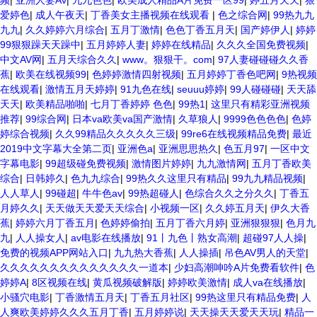
频
|
亚洲人妻Av
|
九九色色
|
欧美成人精品A片免费一区99
|
婷五月天天
|
狠
爱婷色
|
成人午夜天
|
丁香美女主播视频在线观看
|
色之综合网
|
99热九九
九九
|
久久婷婷六月综合
|
五月丁激情
|
色色丁香五月天
|
国产婷伊人
|
婷婷
99狠狠躁天天躁中
|
五月婷婷人妻
|
婷婷在线精品
|
久久久全国免费视频
|
中文AV网
|
五月天综合久久
|
www。狠狠干。com
|
97人妻碰碰碰久久香
蕉
|
欧美在线视频99
|
色婷婷激情四射视频
|
五月婷婷丁香色吧网
|
9热视频
在线观看
|
激情五月天婷婷
|
91九色在线
|
seuuu婷婷
|
99人碰碰碰
|
天天舔
天天
|
欧美精品啪啪
|
七月丁香婷婷 色色
|
99热1
|
这里只有精彩亚洲视频
推荐
|
99综合网
|
日本va欧美va国产激情
|
久草狼人
|
9999色色色色
|
色婷
婷综合视频
|
久久99精品久久久久久三级
|
99re6在线视频精品免费
|
最近
2019中文字幕大全第二页
|
亚洲色a
|
亚洲思思热久
|
色五月97
|
一区中文
字幕电影
|
99超级碰免费视频
|
激情图片婷婷
|
九九激情网
|
五月丁香欧美
综合
|
日韩婷久
|
色九九综合
|
99热久久这里只有精品
|
99九九精品视频
|
人人草人
|
99碰超
|
牛牛色av
|
99热超碰人
|
色综合久久之分久久
|
丁香五
月婷久久
|
天天做天天爱天天综合
|
小视频一区
|
久久婷五月天
|
伊久大香
蕉
|
婷婷六月丁香五月
|
色婷婷偷拍
|
五月丁香六月婷
|
亚洲狠狠狠
|
色月九
九
|
人人操女人
|
av电影在线播放
|
91丨九色丨熟女高潮
|
超碰97人人操
|
免费的视频APP网站入口
|
九九热大香蕉
|
人人操插
|
吊色AV男人的天堂
|
久久久久久久久久久久久久久久一道本
|
少妇高潮呻吟A片免费看软件
|
色
婷婷A
|
8区视频在线
|
黄瓜视频破解版
|
婷婷欧美激情
|
成人va在线播放
|
小骚穴电影
|
丁香激情五月天
|
丁香五月社区
|
99热这里只有精品免费
|
人
人爽欧美婷婷久久久五月丁香
|
五月婷婷说
|
天天操天天爱天天玩
|
精品一