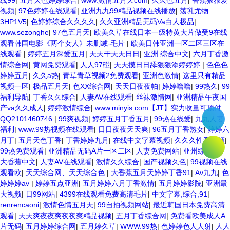
线99
|
五月天色婷婷综合
|
www.激情五月天com
|
久久色五月
|
香蕉狠狠爱
视频
|
97色婷婷在线观看
|
亚洲九九99精品视频在线播放
|
荡乳尤物
3HP1V5
|
色婷婷综合久久久久
|
久久亚洲精品无码Va白人极品
|
www.sezonghe
|
97色五月天
|
欧美久草在线日本一级特黄大片做受9在线
观看韩国电影《两个女人》未删减-毛片
|
欧美日韩亚洲一区二区三区在
线观看
|
婷婷五月深爱五月
|
天天干天天日日
|
亚洲 综合中文
|
六月丁香激
情综合网
|
黄网免费观看
|
人人97碰
|
天天摸日日舔狠狠添婷婷婷
|
色色色
婷婷五月
|
久久a热
|
青草青草视频2免费观看
|
亚洲色激情
|
这里只有精品
视频一区
|
极品五月天
|
色XX综合网
|
天天日夜夜帕
|
婷婷噜噜
|
99热久
|
99
福利导航
|
丁香久久综合
|
人妻AV在线观看
|
丝袜激情网
|
亚洲精品午夜国
产va久久成人
|
婷婷激情综合
|
www.minyis.com【JT】实力收量可预付
QQ2101460746
|
99爽视频
|
婷婷五月丁香五月
|
99热在线爱
|
九九人妻
福利
|
www.99热视频在线观看
|
日日夜夜天天爽
|
96五月丁香熟女
|
婷婷六
月丁
|
五月天色丁香
|
丁香婷婷九月
|
在线中文字幕视频
|
久久久性爱视频
|
99热免费观看
|
亚洲精品无码A片一区二区
|
人妻免费网站
|
亚州综合色
|
大香蕉中文
|
人妻AV在线观看
|
激情久久综合
|
国产视频久色
|
99视频在线
观看欧
|
天天综合网、天天综合色
|
大香蕉五月天婷婷丁香91
|
Av九九
|
色
婷婷婷av
|
婷婷五点亚洲
|
五月婷婷六月丁香激情
|
五月婷婷影院
|
亚洲最
大视频
|
日99网站
|
4399在线观看免费高清毛片
|
中文字幕,综合,91
|
renrencaoni
|
激情色情五月天
|
99自拍视频网站
|
最近韩国日本免费高清
观看
|
天天爽夜夜爽夜夜爽精品视频
|
五月丁香综合网
|
免费看欧美成人A
片无码
|
五月婷婷综合网
|
五月婷久草
|
WWW.99热
|
色婷婷色人人射
|
人人