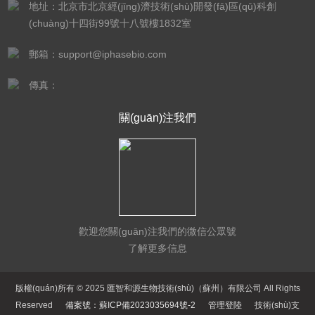
地址：北京市北京經(jīng)濟技術(shù)開發(fā)區(qū)科創
(chuàng)十四街99號十八號樓1832室
郵箱：support@iphasebio.com
傳真：
關(guān)注我們
歡迎您關(guān)注我們的微信公眾號
了解更多信息
版權(quán)所有 © 2025 匯智和源生物技術(shù)（蘇州）有限公司 All Rights
Reserved
備案號：蘇ICP備2023035694號-2
管理登陸
技術(shù)支