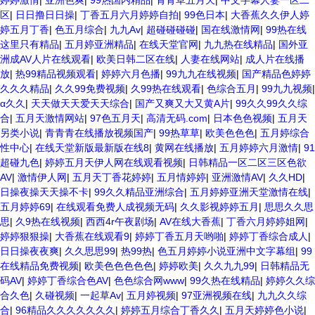
婷婷激情
|
亚洲色爽
|
99热国内精品
|
青青草五月天
|
中文字幕人妻一区二
区
|
日日撸日日操
|
丁香五月六月婷婷自拍
|
99色日本
|
大香蕉久久伊人婷
婷五月丁香
|
色五月综合
|
九九Av
|
超碰碰碰碰
|
国在线激情网
|
99热在线
这里只有精品
|
五月婷亚洲精品
|
在线天堂官网
|
九九热在线精品
|
国外亚
洲成AV人片在线观看
|
欧美日韩二区在线
|
人妻在线网站
|
成人片在线播
放
|
热99精品视频观看
|
婷婷六月色播
|
99九九在线视频
|
国产精品色婷婷
久久久精品
|
久久99免费视频
|
久99热在线观看
|
色综合五月
|
99九九视频
|
α久久
|
天天做天天爱天天综合
|
国产又爽又大又黄A片
|
99久久99久久综
合
|
五月天激情网站
|
97色五月天
|
高清无码.com
|
日本色色视频
|
五月天
另类小说
|
青青青在线播放视频国产
|
99热草草
|
欧美色色色
|
五月婷综合
性中心
|
在线天堂新版最新版在线8
|
黄网在线播放
|
五月婷婷六月激情
|
91
超碰九色
|
婷婷五月天伊人网在线观看视频
|
日韩精品一区二区三区色欲
AV
|
激情伊人网
|
五月天丁香花婷婷
|
五月情婷婷
|
亚洲激情AV
|
久久HD
|
日操夜操天天操不卡
|
99久久精品亚洲综合
|
五月婷婷亚洲天堂激情在线
|
五月婷婷69
|
在线观看免费人成视频无码
|
久久影视婷婷五月
|
思思久久思
思
|
久9热在线视频
|
西西4r午夜剧场
|
AV在线大香蕉
|
丁香六月婷婷姐网
|
婷婷狠狠操
|
大香蕉在线观看9
|
婷婷丁香五月天哟啪
|
婷婷丁香综合成人
|
日日操夜夜爽
|
久久思思99
|
热99热
|
色五月婷婷小说亚洲中文字幕组
|
99
在线精品免费视频
|
欧美色色色色色
|
婷婷欧美
|
久久九九99
|
日韩精品无
码AV
|
婷婷丁香综合色AV
|
色色综合网www
|
99久热在线精品
|
婷婷久久综
合久色
|
久碰视频
|
一起草Av
|
五月婷视频
|
97亚洲视频在线
|
九九久久综
合
|
96精品久久久久久久久
|
婷婷五月综合丁香久久
|
五月天婷婷色小说
|