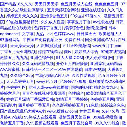
国产精品18久久久
|
天天日天天添
|
色五月天成人在线
|
色色色色五月
|
97
香蕉久久超级碰碰高清版
|
五月天婷综合网站
|
亚洲在线综合
|
久久日九
九
|
婷婷五月天久久久
|
亚洲综合色五月
|
99久热
|
97碰久久
|
激情五月影
院
|
99热这里都是精品
|
久久成人性爱
|
亭亭玉月丁香
|
av性爱在线
|
日韩
精品超碰在线观看
|
色婷婷丁香五月
|
婷婷综合色
|
激情涩涩网
|
日本
nghangse中文字幕
|
九热...av
|
色婷婷www
|
日日操天天
|
欧美超碰人人
|
97蜜桃网站
|
午夜国产免费视频亚洲
|
免费在线a
|
国外亚洲成AV人片在线
观看
|
天天操天天操
|
大香蕉啪啪啪
|
五月天欧美激情
|
www,五月丁,com
|
丁香五月天亚洲视频
|
婷婷在线精品
|
爽tv
|
婷婷成人综合
|
97碰在线视频
|
激情五月九九九
|
亚洲色综合性
|
91人人操.COM
|
伊人婷婷福利网
|
丁香
婷婷性久久
|
久久无码激情视频
|
开心五月四房播播
|
亚洲爆乳无码精品
AAA片蜜桃
|
日韩精品一区二区三区AV在线观看
|
日本VA视频
|
大香蕉九
九热
|
久久综合26p
|
丰满少妇乱A片无码
|
久久性爱视频
|
色五月婷婷五月
天
|
天天草婷婷五月
|
www.色五月
|
色婷婷777狠狠
|
疯狂做受XXXX高潮A
片
|
色婷婷社区
|
亚洲人成www在线播放
|
国内9l视频自拍老熟女九色
|
五
婷婷六月合
|
青青久在线视频免费观看
|
色性综合
|
欧美激情综合五月色丁
香
|
婷婷五月深情丁香深爱日韩
|
激情五月丁香婷婷
|
色婷婷五月网
|
亚洲
无码影片
|
四月婷婷丁香五月
|
久久影视婷婷五月
|
91色操
|
婷婷综合色色
|
国产乱妇无乱码大黄AA片
|
www.粉嫩av.com
|
婷婷五月色
|
久er7久热
|
五
月婷A V在线
|
99热成人在线观看
|
激情五月天第四色
|
99精品视频偷拍
|
色情五月丁香
|
久99视频在线观看
|
色五月丁香总合网
|
99久久99综合
|
激