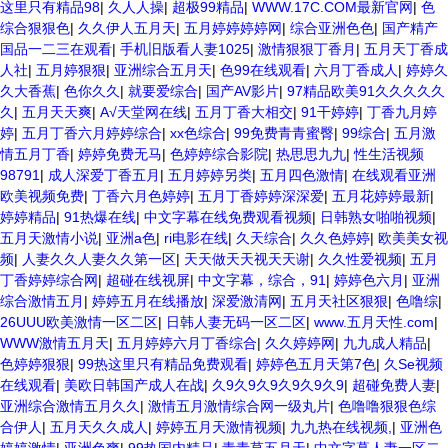
这里只有精品98
|
久人人操
|
超极99精品
|
WWW.17C.COM最新官网
|
色
综合狠狠色
|
久久伊人五月天
|
五月婷婷婷婷网
|
综合亚洲色色
|
国产精产
国品一二三在观看
|
手机旧版看人妻1025
|
激情狠狠丁香月
|
五月天丁香成
人社
|
五月婷狠狠
|
亚洲综合五月天
|
色99在线观看
|
六月丁香成人
|
婷婷久
久大香蕉
|
色你久久
|
就要爱综合
|
国产AV影片
|
97精品欧美91久久久久久
久
|
五月天天爽
|
A√天堂网在线
|
五月丁香大相交
|
91干婷婷
|
丁香九月婷
婷
|
五月丁香六月婷婷综合
|
xx色综合
|
99免费青青蜜臀
|
99综合
|
五月激
情五月丁香
|
婷婷免费无马
|
色婷婷综合影院
|
热思思九九
|
性生活视频
98791
|
成人深爱丁香五月
|
五月婷婷另类
|
五月四色激情
|
在线观看亚洲
欧美视频免费
|
丁香六月色婷婷
|
五月丁香婷婷深深爱
|
五月花婷婷最新
|
婷婷精品
|
91热爆在线
|
中文字幕在线免费观看视频
|
日韩熟女啪啪视频
|
五月天激情小说
|
亚洲a色
|
ri电影在线
|
久天综合
|
久久色婷婷
|
欧美美女视
频
|
人妻久久人妻久久第一区
|
天天做天天视天天谢
|
久久性爱视频
|
五月
丁香婷婷综合网
|
超碰在线视屏
|
中文字幕，综合，91
|
婷婷色六月
|
亚洲
综合激情五月
|
婷婷五月在线播放
|
深爱激清网
|
五月天社区狠狠
|
色噜综
|
26UUU欧美激情一区二区
|
日韩人妻无码一区二区
|
www.五月天性.com
|
WWW激情五月天
|
五月婷婷六月丁香综合
|
久久婷婷网
|
九九成人精品
|
色婷婷狠狠
|
99热这里只有精品免费观看
|
婷婷色五月天第7色
|
久Se视频
在线观看
|
美欧日韩国产成人在战
|
久9久9久9久9久9久9
|
超碰免费人妻
|
亚洲综合激情五月久久
|
激情五月激情综合网一级丸片
|
色噜噜狠狠色综
合伊人
|
五月天久久成人
|
婷婷五月天激情视频
|
九九热在线视频,
|
亚洲色