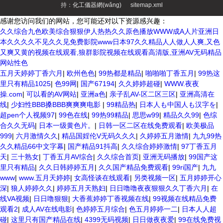
持：
化工儀器網(wǎng)
sitemap.xml
感谢您访问我们的网站，您可能还对以下资源感兴趣：
久久综合九色欧美综合狠狠伊人热热久久原色播放WWW成A人片亚洲日
本久久久久不见久久见免费影院www日本97久久精品人人做人人爽,又色
又爽又黄的视频在线观看,狼群影院视频在线观看高清版,亚洲AV无码精品
网站性色
五月天婷婷丁香六月
|
欧州色色
|
99热都是精品
|
啪啪啪丁香五月
|
99热这
里只有精品1025
|
色99网
|
国产67194
|
久久婷婷超碰
|
WWW.夜夜
操.com
|
可以看的AV网站
|
亚洲a色
|
亲子乱AV-区二区三区
|
亚洲高清在
线
|
少妇性BBB搡BBB爽爽爽电影
|
99精品热
|
日本人も中国人も汉字を
|
超pen个人视频97
|
99色在线
|
99热99精品
|
思思w99
|
精品久久99
|
色综
合久久无码
|
日本一级黄色片。
|
日韩一区二区在线免费观看
|
欧美极品
999
|
六月激情久久
|
精品国婬伦V无码久久久
|
久婷婷五月激情
|
九九99热
久久精品66中文字幕
|
国产精品91抖高
|
久久综合婷婷激情
|
97丁香五月
天
|
三十熟女
|
丁香五月AV综合
|
久久综合首页
|
亚洲无码播放
|
99国产这
里只有精品
|
久久日韩婷婷五月
|
久久国产精品免费观看
|
99ri国产
|
九九
www
|
www.五月天婷婷
|
女高怪谈在线观看
|
另类视频一区
|
五月婷婷开心
深
|
狼人婷婷久久
|
婷婷五月天熟妇
|
日日噜噜夜夜狠狠久久丁香六月
|
在
线VA视频
|
日日噜狠狠
|
大香蕉婷婷丁香视频在线
|
99视频在线精品免费
观看2
|
成人AV在线电影
|
色婷婷五月综合
|
色五月婷婷一二
|
日本人人超
碰
|
这里只有国产精品在线
|
4399无码视频
|
日日做夜夜爱
|
99在线免费视