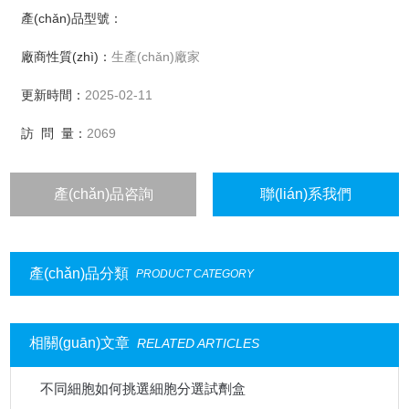
產(chǎn)品型號：
Human AOX1A1酶 （醛脫氫酶Aldehyde dehydrogenase）
廠商性質(zhì)：
生產(chǎn)廠家
MAO酶（人單胺氧化酶Monoamine oxidases）
更新時間：
2025-02-11
訪 問 量：
2069
產(chǎn)品咨詢
聯(lián)系我們
產(chǎn)品分類
PRODUCT CATEGORY
相關(guān)文章
RELATED ARTICLES
不同細胞如何挑選細胞分選試劑盒