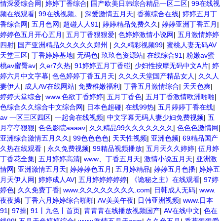
情深爱综合网
|
婷婷丁香综合
|
国产欧美日韩综合精品一区二区
|
99在线视
频在线观看
|
99在线视频。
|
深爱激情五月天
|
香蕉综合在线
|
婷婷五月丁
香综合网
|
五月色网
|
超碰人人91
|
婷婷精品免费久久
|
婷婷亚洲丁香五月
|
婷婷色五月开心五月
|
五月丁香狠狠爱
|
色婷婷激情小说网
|
五月激情婷婷
四射
|
国产亚洲精品久久久久久郑州
|
久久精彩视频99
|
蜜桃人妻无码AV
天堂三区
|
丁香婷婷基地
|
无码色
|
玖玖色资源站
|
在线综合91
|
粉嫩av蜜
桃av蜜臀av
|
久er7久热
|
91婷婷五月丁香碰
|
少妇性按摩无码中文A片
|
婷
婷六月中文字幕
|
色色婷婷丁香五月天
|
久久久天堂国产精品女人
|
久久人
妻伊人
|
成人AV在线网站
|
免费稚嫩福利
|
丁香五月激情综合
|
天天色爽
|
婷婷天堂综合
|
www.色欲丁香婷婷
|
五月丁香色
|
五月丁香激情欧洲啪啪
|
色综合久久综合中文综合网
|
日本色超碰
|
在线99热
|
五月婷婷丁香在线
|
av 一区三区四区
|
一起肏在线视频
|
中文字幕无码人妻少妇免费视频
|
五
月亭亭狠狠
|
色色影院aaaav
|
久久精品99久久久久久久久
|
色色色激情网
|
亚洲综合激情五月久久
|
99色色色色
|
天天性视频
|
亚洲色频
|
69精品国产
久热在线观看
|
永久免费视频
|
99精品视频播放
|
五月天久久婷婷
|
伍月婷
丁香花全集
|
五月婷婷高清
|
www、丁香五月天
|
激情小说五月天
|
亚洲激
情网
|
亚洲激情五月天
|
婷婷婷色五月
|
五月婷精品
|
婷婷五月色播
|
婷婷五
月天伊人网
|
婷婷成人AV
|
五月婷婷婷婷婷
|
《诡秘之主》在线观看
|
97婷
婷色
|
久久免费丁香
|
www.久久久久久久久久.com
|
日韩成人无码
|
www.
夜夜操
|
丁香六月婷婷综合啪啪
|
AV美美午夜
|
日韩亚洲视频
|
www.日本
91
|
97操
|
91丨九色丨首页
|
青青青在线播放视频国产
|
AV在线中文
|
色在