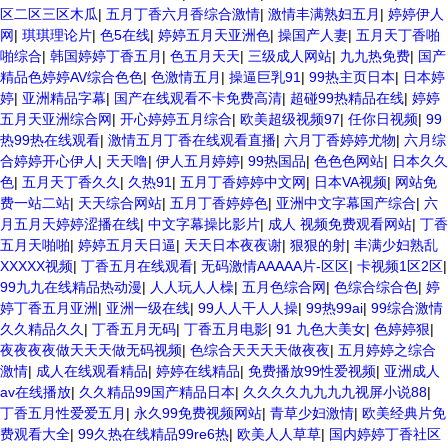
区二区三区木瓜
|
五月丁香六月香综合激情
|
激情丰满熟妇五月
|
婷婷伊人
网
|
琪琪理论片
|
色5在线
|
婷婷五月天亚洲色
|
操国产人妻
|
五月天丁香啪
啪综合
|
韩国婷婷丁香五月
|
色五月天天
|
三级成人网站
|
九九热免费
|
国产
精品色婷婷AV综合色色
|
色激情五月
|
操逼巨乳91
|
99热主页日本
|
日本婷
婷
|
亚洲精品字幕
|
国产在线观看不卡免费高清
|
超碰99热精品在线
|
婷婷
五月天亚洲综合网
|
开心婷婷五月综合
|
欧美超级视频97
|
任你日视频
|
99
热99热在线观看
|
激情五月丁香在线观看直播
|
六月丁香婷婷尤物
|
六月综
合婷婷开心伊人
|
天天噜
|
伊人五月婷婷
|
99热国品
|
色色色网站
|
日本久久
色
|
五月天丁香久久
|
久热91
|
五月丁香婷婷中文网
|
日本VA视频
|
网站免
费一站二站
|
天天综合网站
|
五月丁香婷婷色
|
亚洲中文字幕国产综合
|
六
月五月天婷婷涩播在线
|
中文字幕操比影片
|
成人 视频免费观看网站
|
丁香
五月天啪啪
|
婷婷五月天日逼
|
天天日本夜夜谢
|
狠狠的射
|
丰满少妇熟乱
XXXXX视频
|
丁香五月在线观看
|
无码激情AAAAA片-区区
|
卡视频1区2区
|
99九九在线精品热动漫
|
人人玩人人橾
|
五月色综合网
|
色综合综合色
|
婷
婷丁香五月亚洲
|
亚洲一级在线
|
99人人干人人操
|
99热99ai
|
99综合激情
久久精品久久
|
丁香五月无码
|
丁香五月电影
|
91 九色大美女
|
色婷婷狠
|
夜夜夜夜做天天天做无码视频
|
色综合天天天天做夜夜
|
五月婷婷之综合
激情
|
成人在线观看精品
|
婷婷在线精品
|
免费播放99性爱视频
|
亚洲成人
av在线播放
|
久久精品99国产精品日本
|
久久久久九九九九视屏小说88
|
丁香五月性爱爱五月
|
永久99免费视频网站
|
青草少妇激情
|
欧美经典片免
费观看大全
|
99久热在线精品99re6热
|
欧美人人草草
|
国内婷婷丁香社区