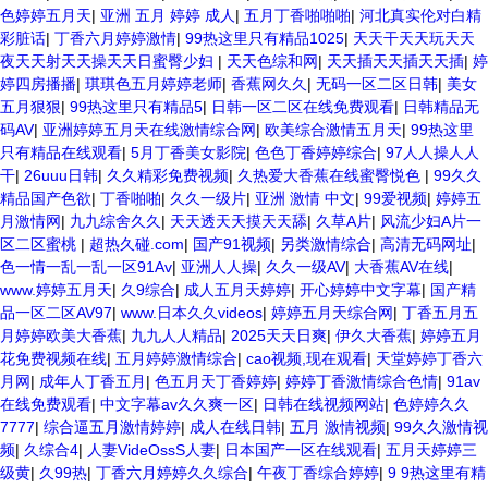
色婷婷五月天
|
亚洲 五月 婷婷 成人
|
五月丁香啪啪啪
|
河北真实伦对白精
彩脏话
|
丁香六月婷婷激情
|
99热这里只有精品1025
|
天天干天天玩天天
夜天天射天天操天天日蜜臀少妇
|
天天色综和网
|
天天插天天插天天插
|
婷
婷四房播播
|
琪琪色五月婷婷老师
|
香蕉网久久
|
无码一区二区日韩
|
美女
五月狠狠
|
99热这里只有精品5
|
日韩一区二区在线免费观看
|
日韩精品无
码AV
|
亚洲婷婷五月天在线激情综合网
|
欧美综合激情五月天
|
99热这里
只有精品在线观看
|
5月丁香美女影院
|
色色丁香婷婷综合
|
97人人操人人
干
|
26uuu日韩
|
久久精彩免费视频
|
久热爱大香蕉在线蜜臀悦色
|
99久久
精品国产色欲
|
丁香啪啪
|
久久一级片
|
亚洲 激情 中文
|
99爱视频
|
婷婷五
月激情网
|
九九综舍久久
|
天天透天天摸天天舔
|
久草A片
|
风流少妇A片一
区二区蜜桃
|
超热久碰.com
|
国产91视频
|
另类激情综合
|
高清无码网址
|
色一情一乱一乱一区91Av
|
亚洲人人操
|
久久一级AV
|
大香蕉AV在线
|
www.婷婷五月天
|
久9综合
|
成人五月天婷婷
|
开心婷婷中文字幕
|
国产精
品一区二区AV97
|
www.日本久久videos
|
婷婷五月天综合网
|
丁香五月五
月婷婷欧美大香蕉
|
九九人人精品
|
2025天天日爽
|
伊久大香蕉
|
婷婷五月
花免费视频在线
|
五月婷婷激情综合
|
cao视频,现在观看
|
天堂婷婷丁香六
月网
|
成年人丁香五月
|
色五月天丁香婷婷
|
婷婷丁香激情综合色情
|
91av
在线免费观看
|
中文字幕av久久爽一区
|
日韩在线视频网站
|
色婷婷久久
7777
|
综合逼五月激情婷婷
|
成人在线日韩
|
五月 激情视频
|
99久久激情视
频
|
久综合4
|
人妻VideOssS人妻
|
日本国产一区在线观看
|
五月天婷婷三
级黄
|
久99热
|
丁香六月婷婷久久综合
|
午夜丁香综合婷婷
|
9 9热这里有精