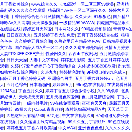
月丁香欧美综合
|
www.综合久久
|
少妇高潮一区二区三区99欧美
|
亚洲精
品乱码久久久久久按摩观
|
精品国产AV色一区二区深夜久久
|
婷婷六月天
亚州
|
丁香婷婷综合色五月激情国产基地
|
久久天天
|
91狠狠色
|
国产精品
呻吟AV久久高潮
|
天天操狠狠操
|
一级精品999WWW
|
四虎国产精品永久
在线国在线
|
婷婷五月天深爱
|
日本网站久久
|
99精品视频偷拍
|
青青草a在
线
|
日日夜夜九九
|
五月婷婷丁香大陆免费
|
五月丁香婷婷综合在线
|
狠狠
色色色
|
久久婷婷五月综合啪
|
久热这里只有精品性色AV
|
日韩精品视频中
文字幕
|
国产精品人成A片一区二区
|
久久久这里都是精品
|
激情五月婷婷
|
人妻FRXXEEXXEE护士
|
性爱网久久
|
西西4r午夜剧场
|
五月激情婷婷综
合
|
日日天天操
|
人妻中文字幕网
|
婷婷五月影院
|
五月丁香五月婷婷在线
观看
|
久婷
|
97爱艹婷婷开心丁香激情综合
|
人体裸体BBBBB欣赏
|
乱女乱
妇熟女熟妇综合网站
|
久热九九
|
婷婷情色激情
|
9l视频自拍9l九色成人
|
曰韩五月丁香色婷婷无码
|
亚洲综合另类
|
五月丁香六月婷婷a v
|
色五月
大
|
五月色综合
|
日本啪啪网
|
婷婷网五月
|
99re热在线视频
|
在线观看日韩
12345区
|
丁香五月久久
|
婷婷丁香五月综合激情小说
|
久久99婷婷
|
北条
麻妃伊人
|
天天搞天天爽
|
五月天桃色深爱网
|
色九月激情综合网
|
丁香六
月激情四射
|
一级内射毛片
|
99在线免费观看
|
夜夜爽天天爽
|
最新五月天
婷婷影
|
99操久久
|
Caoub青青超碰
|
农村熟妇高潮精品A片
|
天天草天天
爽
|
久热这里只有精品66
|
97九色
|
中文在线视频久9
|
97碰碰碰免费公开
在线视频
|
久久这里面只有精品视频
|
99久久五月丁香野外
|
99色在线观
看
|
婷婷色五月丁香六月欧美啪
|
中文AV网
|
亚洲色色色色
|
久久久久久久