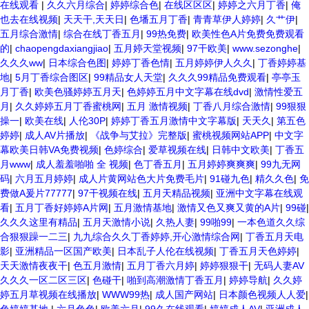
在线观看
|
久久六月综合
|
婷婷综合色
|
在线区区区
|
婷婷之六月丁香
|
俺
也去在线视频
|
天天干,天天日
|
色墦五月丁香
|
青青草伊人婷婷
|
久艹伊
|
五月综合激情
|
综合在线丁香五月
|
99热免费
|
欧美性色A片免费免费观看
的
|
chaopengdaxiangjiao
|
五月婷天堂视频
|
97干欧美
|
www.sezonghe
|
久久久ww
|
日本综合色图
|
婷婷丁香色情
|
五月婷婷伊人久久
|
丁香婷婷基
地
|
5月丁香综合图区
|
99精品女人天堂
|
久久久99精品免费观看
|
亭亭玉
月丁香
|
欧美色骚婷婷五月天
|
色婷婷五月中文字幕在线dvd
|
激情性爱五
月
|
久久婷婷五月丁香蜜桃网
|
五月 激情视频
|
丁香八月综合激情
|
99狠狠
操一
|
欧美在线
|
人伦30P
|
婷婷丁香五月激情中文字幕版
|
天天久
|
第五色
婷婷
|
成人AV片播放
|
《战争与艾拉》完整版
|
蜜桃视频网站APP
|
中文字
幕欧美日韩VA免费视频
|
色婷综合
|
爱草视频在线
|
日韩中文欧美
|
丁香五
月www
|
成人羞羞啪啪 全 视频
|
色丁香五月
|
五月婷婷爽爽爽
|
99九无网
码
|
六月五月婷婷
|
成人片黄网站色大片免费毛片
|
91碰九色
|
精久久色
|
免
费做A爰片77777
|
97干视频在线
|
五月天精品视频
|
亚洲中文字幕在线观
看
|
五月丁香好婷婷A片网
|
五月激情基地
|
激情又色又爽又黄的A片
|
99碰
|
久久久这里有精品
|
五月天激情小说
|
久热人妻
|
99啪99
|
一本色道久久综
合狠狠躁一二三
|
九九综合久久丁香婷婷,开心激情综合网
|
丁香五月天电
影
|
亚洲精品一区国产欧美
|
日本乱子人伦在线视频
|
丁香五月天色婷婷
|
天天激情夜夜干
|
色五月激情
|
五月丁香六月婷
|
婷婷狠狠干
|
无码人妻AV
久久久一区二区三区
|
色碰干
|
啪到高潮激情丁香五月
|
婷婷导航
|
久久婷
婷五月草视频在线播放
|
WWW99热
|
成人国产网站
|
日本颜色视频人人爱
|