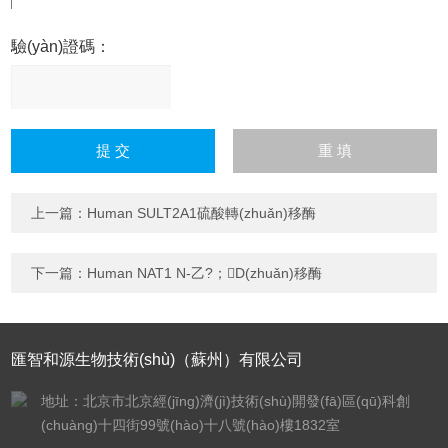
驗(yàn)證碼：
請
(qǐng)輸入計(jì)算結(jié)
果（填寫阿拉伯?dāng)?
shù)字），如：三加四=7
上一篇：
Human SULT2A1硫酸轉(zhuǎn)移酶
下一篇：
Human NAT1 N-乙?；D(zhuǎn)移酶
匯智和源生物技術(shù)（蘇州）有限公司
地址：北京市北京經(jīng)濟(jì)技術(shù)開發(fā)區(qū)科創
(chuàng)十四街99號(hào)十八號(hào)樓1832室