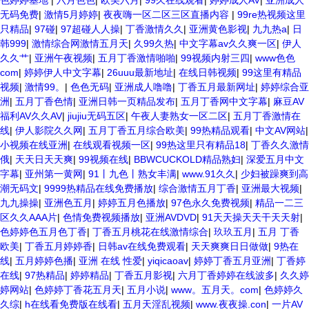
色婷婷基地
|
六月色色
|
欧美六月
|
99久在线观看
|
婷婷成人AV
|
亚洲成人
无码免费
|
激情5月婷婷
|
夜夜嗨一区二区三区直播内容
|
99re热视频这里
只精品
|
97碰
|
97超碰人人操
|
丁香激情久久
|
亚洲黄色影视
|
九九热a
|
日
韩999
|
激情综合网激情五月天
|
久99久热
|
中文字幕av久久爽一区
|
伊人
久久艹
|
亚洲午夜视频
|
五月丁香激情啪啪
|
99视频内射三四
|
www色色
com
|
婷婷伊人中文字幕
|
26uuu最新地址
|
在线日韩视频
|
99这里有精品
视频
|
激情99。
|
色色无码
|
亚洲成人噜噜
|
丁香五月最新网址
|
婷婷综合亚
洲
|
五月丁香色情
|
亚洲日韩一页精品发布
|
五月丁香网中文字幕
|
麻豆AV
福利AV久久AV
|
jiujiu无码五区
|
午夜人妻熟女一区二区
|
五月丁香激情在
线
|
伊人影院久久网
|
五月丁香五月综合欧美
|
99热精品观看
|
中文AV网站
|
小视频在线亚洲
|
在线观看视频一区
|
99热这里只有精品18
|
丁香久久激情
俄
|
天天日天天爽
|
99视频在线
|
BBWCUCKOLD精品熟妇
|
深爱五月中文
字幕
|
亚州第一黄网
|
91丨九色丨熟女丰满
|
www.91久久
|
少妇被躁爽到高
潮无码文
|
9999热精品在线免费播放
|
综合激情五月丁香
|
亚洲最大视频
|
九九操操
|
亚洲色五月
|
婷婷五月色播放
|
97色永久免费视频
|
精品一二三
区久久AAA片
|
色情免费视频播放
|
亚洲AVDVD
|
91天天操天天干天天射
|
色婷婷色五月色丁香
|
丁香五月桃花在线激情综合
|
玖玖五月
|
五月 丁香
欧美
|
丁香五月婷婷香
|
日韩av在线免费观看
|
天天爽爽日日做做
|
9热在
线
|
五月婷婷色播
|
亚洲 在线 性爱
|
yiqicaoav
|
婷婷丁香五月亚洲
|
丁香婷
在线
|
97热精品
|
婷婷精品
|
丁香五月影视
|
六月丁香婷婷在线波多
|
久久婷
婷网站
|
色婷婷丁香花五月天
|
五月小说
|
www。五月天。com
|
色婷婷久
久综
|
h在线看免费版在线看
|
五月天淫乱视频
|
www.夜夜操.con
|
一片AV