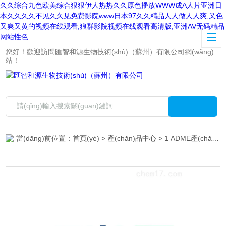
久久综合九色欧美综合狠狠伊人热热久久原色播放WWW成A人片亚洲日
本久久久久不见久久见免费影院www日本97久久精品人人做人人爽,又色
又爽又黄的视频在线观看,狼群影院视频在线观看高清版,亚洲AV无码精品
网站性色
您好！歡迎訪問匯智和源生物技術(shù)（蘇州）有限公司網(wǎng)
站！
當(dāng)前位置：
首頁(yè)
>
產(chǎn)品中心
>
1 ADME產(chǎn)品