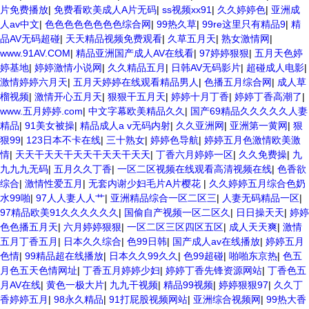
片免费播放
|
免费看欧美成人A片无码
|
ss视频xx91
|
久久婷婷色
|
亚洲成
人av中文
|
色色色色色色色色综合网
|
99热久草
|
99re这里只有精品9
|
精
品AV无码超碰
|
天天精品视频免费观看
|
久草五月天
|
熟女激情网
|
www.91AV.COM
|
精品亚洲国产成人AV在线看
|
97婷婷狠狠
|
五月天色婷
婷基地
|
婷婷激情小说网
|
久久精品五月
|
日韩AV无码影片
|
超碰成人电影
|
激情婷婷六月天
|
五月天婷婷在线观看精品男人
|
色播五月综合网
|
成人草
榴视频
|
激情开心五月天
|
狠狠干五月天
|
婷婷十月丁香
|
婷婷丁香高潮了
|
www.五月婷婷.com
|
中文字幕欧美精品久久
|
国产69精品久久久久久人妻
精品
|
91美女被操
|
精品成人a v无码内射
|
久久亚洲网
|
亚洲第一黄网
|
狠
狠99
|
123日本不卡在线
|
三十熟女
|
婷婷色导航
|
婷婷五月色激情欧美激
情
|
天天干天天干天天干天天干天天
|
丁香六月婷婷一区
|
久久免费操
|
九
九九九无码
|
五月久久丁香
|
一区二区视频在线观看高清视频在线
|
色香欲
综合
|
激情性爱五月
|
无套内谢少妇毛片A片樱花
|
久久婷婷五月综合色奶
水99啪
|
97人人妻人人艹
|
亚洲精品综合一区二区三
|
人妻无码精品一区
|
97精品欧美91久久久久久久
|
国偷自产视频一区二区久
|
日日操天天
|
婷婷
色色播五月天
|
六月婷婷狠狠
|
一区二区三区四区五区
|
成人天天爽
|
激情
五月丁香五月
|
日本久久综合
|
色99日韩
|
国产成人av在线播放
|
婷婷五月
色情
|
99精品超在线播放
|
日本久久99久久
|
色99超碰
|
啪啪东京热
|
色五
月色五天色情网址
|
丁香五月婷婷少妇
|
婷婷丁香先锋资源网站
|
丁香色五
月AV在线
|
黄色一极大片
|
九九干视频
|
精品99视频
|
婷婷狠狠97
|
久久丁
香婷婷五月
|
98永久精品
|
91打屁股视频网站
|
亚洲综合视频网
|
99热大香