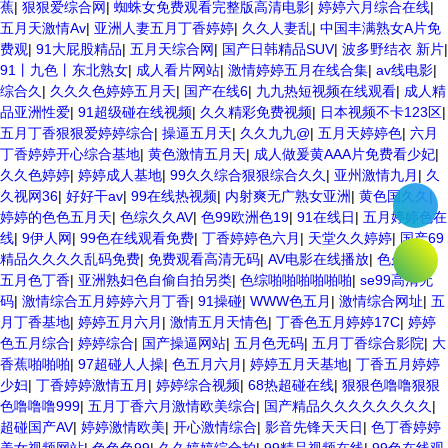
蕉
|
狠狠爱综合网
|
蜘蛛女免费观看完整版高清电影
|
婷婷六月综合在线
|
五月天激情Av
|
亚洲人妻五月丁香婷婷
|
久久人妻乱
|
中国丰满熟女A片免
费观
|
91大屁股精品
|
五月天综合网
|
国产日韩精品SUV
|
波多野结衣 新片
|
91丨九色丨东北熟女
|
成人看片网站
|
激情婷婷五月在线合集
|
av线电影
|
综合久
|
久久久色婷婷五月天
|
国产在线6
|
九九热短视频在线观看
|
成人精
品亚洲性爱
|
91超级碰在线视频
|
久久精彩免费视频
|
日本视频不卡123区
|
五月丁香狠狠爱婷婷综合
|
操逼五月天
|
久久九九@
|
五月天婷婷色
|
六月
丁香婷婷开心综合基地
|
黄色激情五月天
|
成人做爰黄AAA片免费看少妃
|
久久色婷婷
|
婷婷成人基地
|
99久久综合狠狠综合久久
|
亚州激情九月
|
久
久视网36
|
好好干av
|
99在线热视频
|
内射爽无广熟女亚洲
|
黄色国久久
|
婷婷的色色五月天
|
色综久久AV
|
色99欧洲色19
|
91在线日
|
五月婷婷色在
线
|
9伊人网
|
99色在线观看免费
|
丁香婷婷色六月
|
天堂久久婷婷
|
国产69
精品久久久久乱码免费
|
免费观看高清无码
|
AV电影在线播放
|
色久五月
|
五月色丁香
|
亚洲熟妇色自偷自拍另类
|
色综啪啪啪啪啪啪
|
se99高清无
码
|
激情综合五月婷婷六月丁香
|
91操碰
|
WWW色五月
|
激情综合网址
|
五
月丁香基地
|
婷婷五月六月
|
激情五月天情色
|
丁香色五月婷婷17C
|
婷婷
色五月综合
|
婷婷综合
|
国产操逼网站
|
五月色无码
|
五月丁香综合影院
|
大
香蕉啪啪啪
|
97超碰人人操
|
色五月六月
|
婷婷五月天基地
|
丁香五月婷婷
少妇
|
丁香婷婷激情五月
|
婷婷综合视频
|
68热超碰在线
|
狠狠色噜噜狠狠
色噜噜噜999
|
五月丁香六月激情欧美综合
|
国产精品久久久久久久久久
|
超碰国产AV
|
婷婷激情欧美
|
开心激情综合
|
影音先锋天天日
|
色丁香婷婷