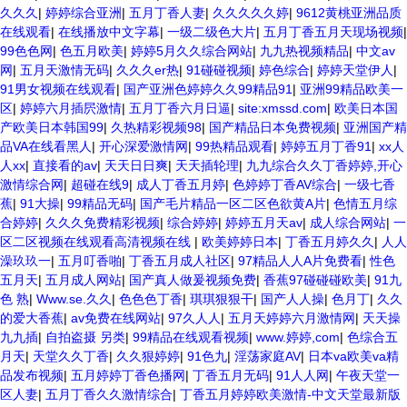
久久久
|
婷婷综合亚洲
|
五月丁香人妻
|
久久久久久婷
|
9612黄桃亚洲品质
在线观看
|
在线播放中文字幕
|
一级二级色大片
|
五月丁香五月天现场视频
|
99色色网
|
色五月欧美
|
婷婷5月久久综合网站
|
九九热视频精品
|
中文av
网
|
五月天激情无码
|
久久久er热
|
91碰碰视频
|
婷色综合
|
婷婷天堂伊人
|
91男女视频在线观看
|
国产亚洲色婷婷久久99精品91
|
亚洲99精品欧美一
区
|
婷婷六月插屄激情
|
五月丁香六月日逼
|
site:xmssd.com
|
欧美日本国
产欧美日本韩国99
|
久热精彩视频98
|
国产精品日本免费视频
|
亚洲国产精
品VA在线看黑人
|
开心深爱激情网
|
99热精品观看
|
婷婷五月丁香91
|
xx人
人xx
|
直接看的av
|
天天日日爽
|
天天插轮理
|
九九综合久久丁香婷婷,开心
激情综合网
|
超碰在线9
|
成人丁香五月婷
|
色婷婷丁香AV综合
|
一级七香
蕉
|
91大操
|
99精品无码
|
国产毛片精品一区二区色欲黄A片
|
色情五月综
合婷婷
|
久久久免费精彩视频
|
综合婷婷
|
婷婷五月天av
|
成人综合网站
|
一
区二区视频在线观看高清视频在线
|
欧美婷婷日本
|
丁香五月婷久久
|
人人
澡玖玖一
|
五月叮香啪
|
丁香五月成人社区
|
97精品人人A片免费看
|
性色
五月天
|
五月成人网站
|
国产真人做爰视频免费
|
香蕉97碰碰碰欧美
|
91九
色 熟
|
Www.se.久久
|
色色色丁香
|
琪琪狠狠干
|
国产人人操
|
色月丁
|
久久
的爱大香蕉
|
av免费在线网站
|
97久人人
|
五月天婷婷六月激情网
|
天天操
九九插
|
自拍盗摄 另类
|
99精品在线观看视频
|
www.婷婷,com
|
色综合五
月天
|
天堂久久丁香
|
久久狠婷婷
|
91色九
|
淫荡家庭AV
|
日本va欧美va精
品发布视频
|
五月婷婷丁香色播网
|
丁香五月无码
|
91人人网
|
午夜天堂一
区人妻
|
五月丁香久久激情综合
|
丁香五月婷婷欧美激情-中文天堂最新版