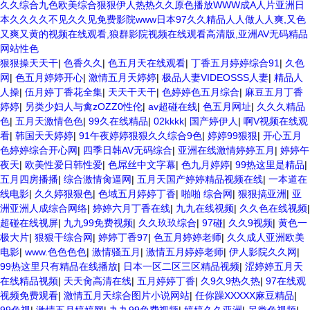
久久综合九色欧美综合狠狠伊人热热久久原色播放WWW成A人片亚洲日
本久久久久不见久久见免费影院www日本97久久精品人人做人人爽,又色
又爽又黄的视频在线观看,狼群影院视频在线观看高清版,亚洲AV无码精品
网站性色
狠狠操天天干
|
色香久久
|
色五月天在线观看
|
丁香五月婷婷综合91
|
久色
网
|
色五月婷婷开心
|
激情五月天婷婷
|
极品人妻VIDEOSSS人妻
|
精品人
人操
|
伍月婷丁香花全集
|
天天干天干
|
色婷婷色五月综合
|
麻豆五月丁香
婷婷
|
另类少妇人与禽zOZZ0性伦
|
av超碰在线
|
色五月网址
|
久久久精品
色
|
五月天激情色色
|
99久在线精品
|
02kkkk
|
国产婷伊人
|
啊V视频在线观
看
|
韩国天天婷婷
|
91午夜婷婷狠狠久久综合9色
|
婷婷99狠狠
|
开心五月
色婷婷综合开心网
|
四季日韩AV无码综合
|
亚洲在线激情婷婷五月
|
婷婷午
夜天
|
欧美性爱日韩性爱
|
色屌丝中文字幕
|
色九月婷婷
|
99热这里是精品
|
五月四房播播
|
综合激情肏逼网
|
五月天国产婷婷精品视频在线
|
一本道在
线电影
|
久久婷狠狠色
|
色域五月婷婷丁香
|
啪啪 综合网
|
狠狠搞亚洲
|
亚
洲亚洲人成综合网络
|
婷婷六月丁香在线
|
九九在线视频
|
久久色在线视频
|
超碰在线视屏
|
九九99免费视频
|
久久玖玖综合
|
97碰
|
久久9视频
|
黄色一
极大片
|
狠狠干综合网
|
婷婷丁香97
|
色五月婷婷老师
|
久久成人亚洲欧美
电影
|
www.色色色色
|
激情骚五月
|
激情五月婷婷老师
|
伊人影院久久网
|
99热这里只有精品在线播放
|
日本一区二区三区精品视频
|
涩婷婷五月天
在线精品视频
|
天天肏高清在线
|
五月婷婷丁香
|
久9久9热久热
|
97在线观
视频免费观看
|
激情五月天综合图片小说网站
|
任你躁XXXXX麻豆精品
|