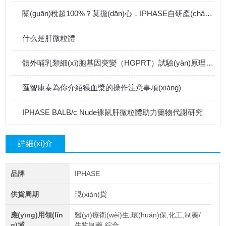
關(guān)稅超100%？莫擔(dān)心，IPHASE自研產(chǎn)品做好國(guó)產(chǎn)替代
什么是肝微粒體
體外哺乳類細(xì)胞基因突變（HGPRT）試驗(yàn)原理及注意事項(xiàng)
匯智康泰為你介紹猴血漿的操作注意事項(xiàng)
IPHASE BALB/c Nude裸鼠肝微粒體助力藥物代謝研究
詳細(xì)介
紹
品牌
IPHASE
供貨周期
現(xiàn)貨
應(yīng)用領(lǐn
醫(yī)療衛(wèi)生,環(huán)保,化工,制藥/
g)域
生物制藥,綜合