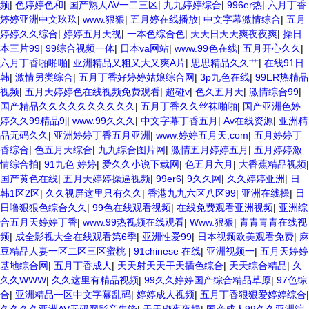
频
|
色婷婷色和
|
国产熟人AV一二三区
|
九九婷婷综合
|
996er热
|
六月丁香
婷婷亚洲中文玖玖
|
www.狠狠
|
五月婷在线播放
|
中文字幕激情综合
|
五月
婷婷久久综合
|
婷婷五月天视
|
一本色综合色
|
天天日天天爽夜夜爽
|
操日
本三片99
|
99综合视频一体
|
日本va网站
|
www.99色在线
|
五月开心久久
|
六月丁香啪啪啪
|
亚洲精品又粗又大又爽A片
|
思思精品久久艹
|
在线91日
韩
|
激情另类综合
|
五月丁香好婷婷姑娘综合网
|
3p九色在线
|
99ER热精品
视频
|
五月天婷婷色在线视频免费观看
|
超碰v
|
色久五月天
|
激情综合99
|
国产精品久久久久久久久久久久
|
五月丁香久久丝袜啪啪
|
国产亚洲色婷
婷久久99精品9j
|
www.99久久久
|
中文字幕丁香五月
|
Av在线资源
|
亚洲精
品无码久久
|
亚洲婷婷丁香五月亚洲
|
www.婷婷五月天,com
|
五月婷婷丁
香综合
|
色五月天综合
|
九九综合图片网
|
激情五月婷婷五月
|
五月婷婷激
情综合拍
|
91九色 婷婷
|
爱久久小说下载网
|
色五月六月
|
大香蕉精品视频
|
国产黄色在线
|
五月天婷婷操逼视频
|
99er6
|
9久久网
|
久久婷婷亚洲
|
日
韩1区2区
|
久久视屏这里只有久久
|
香港九九六区八区99
|
亚洲在线操
|
日
日噜狠狠色综合久久
|
99色在线观看视频
|
在线免费观看亚洲视频
|
亚洲综
合五月天婷婷丁香
|
www.99热视频在线观看
|
Www.狠狠
|
青青青青在线视
频
|
成全影视大全在线观看第6季
|
亚洲性爱99
|
日本视频欧美观看免费
|
麻
豆精品人妻一区二区三区蜜桃
|
91chinese 在线
|
亚洲视频一
|
五月天婷婷
基地综合网
|
五月丁香成人
|
天天射天天干天插色综合
|
天天综合精品
|
久
久久WWW
|
久久这里有精品视频
|
99久久婷婷国产综合精品草原
|
97色综
合
|
亚洲精品一区中文字幕乱码
|
婷婷成人视频
|
五月丁香狠狠爱婷婷综合
|