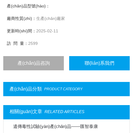
產(chǎn)品型號(hào)：
Human NAT1 N-乙?；D(zhuǎn)移酶
廠商性質(zhì)：
生產(chǎn)廠家
Human NAT2 N-乙?；D(zhuǎn)移酶
更新時(shí)間：
2025-02-11
GST酶（谷光甘肽S-轉(zhuǎn)移酶Glutathione S-
訪 問 量：
2599
transferases）
產(chǎn)品咨詢
聯(lián)系我們
產(chǎn)品分類
PRODUCT CATEGORY
相關(guān)文章
RELATED ARTICLES
遺傳毒性試驗(yàn)產(chǎn)品——匯智泰康