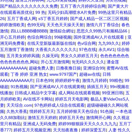
99色视
|
激情五月婷婷网
|
九九99免费视频
|
婷婷久久亚洲
|
另类色视频
|
国产精品久久久久久久久久免费
|
五月丁香六月婷婷综合网
|
国产黄大片
在线观看画质优化
|
99 热
|
无码少妇高潮喷水A片免费
|
99热这里只有精品
26
|
五月丁香成人网
|
sS丁香五月婷婷
|
国产成人精品一区二区三区视频
|
婷婷激情欧美
|
色99无码
|
天天色天天操天天射
|
激情六月丁香综合
|
春色
激情
|
四LLLBBBB槡BBBB
|
激情綜合網址
|
思思久久99热只有频精品66
|
开心五月婷婷
|
色综合网综合
|
99碰视频
|
国外亚洲成AV人片在线观看
|
亚
洲无码免费看
|
在线天堂新版最新版在线8
|
色v综合网
|
九九99久久
|
婷婷
五月激情丁香激情
|
大香蕉久久久久久久久
|
97色在线
|
永久AⅤ1
|
综合啪
啪
|
五月美女婷婷风骚
|
久操无码
|
男女久久婷婷五月天
|
色色色色色色色
色色色色色色色,网站
|
开心五月激情网
|
9|无码久久久久久
|
潘金莲
AAAAAAAAAA
|
超碰免费人妻
|
日撸夜撸日操
|
亚洲综合99
|
蜜臀AV在线
观看
|
丁香 婷婷 亚洲 熟女
|
www.9797国产
|
超碰av在线
|
日韩
AAAAAAAAAAA片
|
日本色99
|
婷婷婷婷午夜
|
激情九月婷婷
|
99精色
|
99
碰超
|
91热视频
|
国产亚洲成AV人片在线观黄桃
|
插插五月天
|
99ri视频在
线播放
|
日韩成人精品中文字幕
|
成人网站在线观看视频
|
99亚洲日韩
|
五
月婷婷欧美
|
AV在线不卡网站
|
婷婷五月天电影网
|
极品人妻VideOssS人
妻
|
天天综合.com
|
97色婷婷成人综合在线观看
|
超级碰碰碰久久网站视
频
|
久热大香蕉
|
情婷婷五月天
|
五月婷婷狠天天色综合
|
91色操
|
一本色道
久久88加勒比
|
激情五月天婷婷
|
婷婷五月天色
|
激情网开心网
|
久久视这
里只有精品
|
亚洲成人无码免费
|
婷婷99狠狠躁天天久久久九九九
|
五月丁
香777
|
婷婷五月天视频亚洲
|
天天拍夜夜撸
|
婷婷深爱五月
|
人妻 性久久