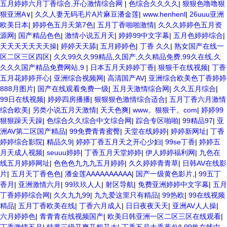
五月婷婷六月丁香综合,开心激情综合网
|
色综合久久久久
|
狠狠色噜噜狠
狠亚洲A∨
|
久久人妻无码毛片A片麻豆潘金莲
|
www.henhenl
|
26uuu亚洲
欧美日本
|
婷婷色五月天第7色
|
五月丁香啪啪激情
|
久久久婷婷色五月资
源网
|
国产精品色色
|
激情小说五月天
|
婷婷99中文字幕
|
五月色婷婷综合
|
天天天天天天天操
|
婷婷天天舔
|
五月婷婷色
|
丁香 久久
|
熟女国产在线一
区二区三区四区
|
久久99久久99精品,久国产,久久精品免费,99久在线,久
久久久国产精品免费网站,9
|
日本五月天婷婷丁香
|
狠狠干在线视频
|
丁香
五月花婷婷开心
|
亚洲综合视频网
|
高清国产AV
|
亚洲综合欧美色丁香婷婷
888月图片
|
国产在线观看免费一级
|
五月天激情综合网
|
久久五月综合
|
99日在线视频
|
婷婷四房播播
|
狠狠狠色激情综合适合
|
五月丁香六月激情
综合欧美
|
另类小说五月天激情
|
天天色爽
|
www。狠狠干。com
|
婷婷99
狠狠躁天天躁
|
色综合久久综合中文综合网
|
踪合专区啪啪
|
99精品97
|
亚
洲AV第二区国产精品
|
99免费青青蜜臀
|
天堂在线婷婷
|
婷婷新网址
|
丁香
婷婷综合影院
|
精品久9
|
婷婷丁香五月天之开心少妇
|
99se丁香
|
婷婷五
月天成人视频
|
seuuu婷婷
|
丁香五月天堂婷婷
|
伊人婷婷福利网
|
九色在
线五月婷婷网址
|
色色色九九九五月婷婷
|
久久婷婷青青草
|
日韩AV在线影
片
|
五月天丁香色色
|
潘金莲AAAAAAAAAA
|
国产一级黄色影片,
|
99五丁
香月
|
亚洲激情六月
|
99玖玖人人
|
射区导航
|
免费亚洲婷婷中文字幕
|
五月
丁香婷婷综合网
|
久久九九99
|
九九爱这里只有精品
|
99热欧
|
99在线视频
精品
|
五月丁香欧美在线
|
丁香六月成人
|
日日夜夜天天
|
亚洲AV人人操
|
六月婷婷色
|
青青青在线视频国产
|
欧美日韩亚洲一区二区三区在线观看
|