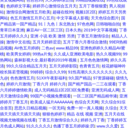
美女视频网站
|
色色色99
|
久久婷婷综合拍
|
99精品视频在线
|
99色在线观
看
|
色婷婷文字幕
|
婷婷开心激情综合五月天
|
五月丁香狠狠爱
|
男人視頻
站
|
激情综合网激情五月欧美
|
超碰在线99
|
视频1区2区
|
婷婷五月天另类
网站
|
色五月激情五月开心五月
|
中文字幕成人影视
|
天天色综合图片
|
国
产精品第一国产精品
|
91丨九色丨东北熟女
|
97色色网
|
日韩啪啪自拍
|
青
青草日本亚洲
|
麻豆AV一区二区三区
|
日本久热
|
2019中文字幕视频
|
丁香
五月婷婷久久久
|
亚洲 小说 欧美 激情 另类
|
丁香五月激情综合
|
精品人人
操
|
激情中文在线
|
五月天婷婷涩涩
|
五月丁香六月香综合激情
|
99ER热精
品视频
|
AV色五月婷婷
|
二色av
|
www.精品99
|
亚洲色婷婷久久精品AV蜜
桃
|
欧美男女婷婷
|
99热a片免
|
久久成人亚洲欧美电影
|
热久久视频99
|
99
热网站
|
森林影视大全,最好看的2019年视频
|
五月色色激情网
|
婷久久高
清
|
99久久综合精品五月天
|
五月天婷婷影院
|
色青青五月
|
校花娇喘呻吟
校长陈若雪视频
|
99婷婷
|
综合久久99
|
91性高潮久久久久久久久
|
久久九
九@
|
色色激情五月
|
51XX午夜影福利
|
9久国产精品
|
97资源碰碰
|
级情九
色
|
婷婷六月激情
|
丁香六月 婷婷六月
|
国产精产国品一二三在观看
|
丁香
六月婷婷缴情欧美
|
成人无码精品1区2区3区免费看
|
亚洲无码成人网
|
五
月天激情综合网
|
99国产小视频免费观看
|
一区二区国产精品精华液
|
亚洲
婷婷月丁香五月
|
欧美成人猛片AAAAAAA
|
色综合天天网
|
天久综合91综
合首页
|
思思久日精品视频
|
一区无码
|
免费一对一真人视频
|
久综合
|
天天
插天天插天天插天天插
|
狠狠色婷婷7
|
精品 在线 视频 亚洲
|
五月天在线
视频尤物视频在线看
|
丁香五月激情综合久久
|
婷婷九月丁香
|
丁香婷婷五
月色成人网站
|
91久久久久久
|
色播丁香五月婷婷操:屄
|
www.久久爱
|
五