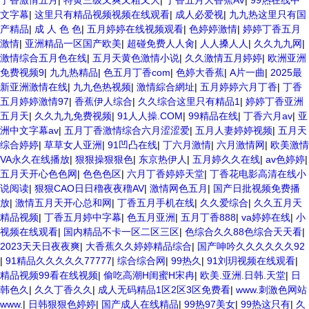
丁香激情五月
|
特黄三级又爽又粗又大
|
丁香五月大香蕉AV
|
99热在线中
文字幕
|
这里只有精品视频视频在线观看
|
成人必爱视
|
九九热这里只有国
产精品
|
成 人 色 色
|
五月婷婷在线视频观看
|
色婷婷激情
|
婷婷丁香五月
激情
|
亚洲精品一区国产欧美
|
超碰免费人人肏
|
人人搡人人
|
久久九九网
|
激情综合五月色在线
|
五月天黄色激情小说
|
久久激情五月婷婷
|
欧洲亚洲
免费视频9
|
九九热精品
|
色五月丁香com
|
色婷大香蕉
|
A片一曲
|
2025最
新亚洲激情在线
|
九九色热视频
|
激情綜合網址
|
五月婷婷六月丁香
|
丁香
五月婷婷激情97
|
香蕉伊人综合
|
久久综合这里只有精品1
|
婷婷丁香亚洲
五月天
|
久久九九免费视频
|
91人人操.COM
|
99精品在线
|
丁香六月av
|
亚
洲中文字幕av
|
五月丁香激情综合六月涩涩爱
|
五月人妻婷婷视频
|
五月天
综合婷婷
|
草草女人亚洲
|
91凹凸在线
|
丁六月激情
|
六月激情网
|
欧美激情
VA永久在线播放
|
狠狠操狠狠色
|
东京热伊人
|
五月婷久久在线
|
av色婷婷
|
五月天开心色色网
|
色色色区
|
六月丁香婷婷天堂
|
丁香花电影高清在线小
说阅读
|
狠狠CAO日日穞夜夜穞AV
|
激情网色五月
|
国产日批视频免费播
放
|
激情五月天开心总和网
|
丁香五月手机在线
|
久久爱综合
|
久久五月天
精品视频
|
丁香五月婷中字幕
|
色五月亚洲
|
五月丁香888
|
va婷婷在线
|
小
视频在线观看
|
国内精品不卡一区二区三区
|
色综合久久88色综合天天看
|
2023天天日夜夜爽
|
大香蕉久久婷婷精品综合
|
国产呻吟久久久久久久92
|
91精品久久久久久77777
|
综合综合网
|
99热久
|
91刘玥视频在线观看
|
精品视频99看在线视频
|
偷吃高潮H闺蜜H宋冉
|
欧美.亚洲.日韩.天堂
|
日
韩色久
|
久久丁香久久
|
成人无码精品1区2区3区免费看
|
www.刺激色网站
www.
|
日韩狠狠色婷婷
|
国产成人在线精品
|
99热97美女
|
99热这只有
|
久