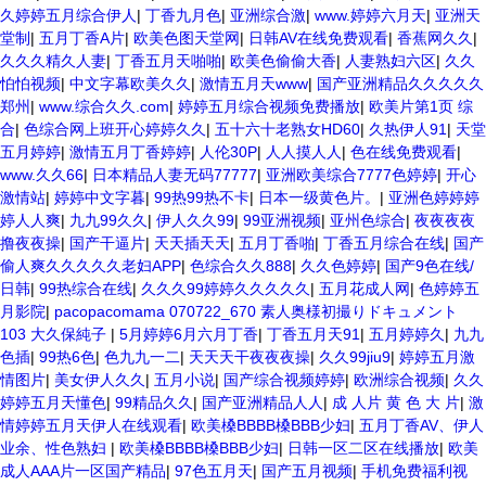
久婷婷五月综合伊人
|
丁香九月色
|
亚洲综合激
|
www.婷婷六月天
|
亚洲天
堂制
|
五月丁香A片
|
欧美色图天堂网
|
日韩AV在线免费观看
|
香蕉网久久
|
久久久精久人妻
|
丁香五月天啪啪
|
欧美色偷偷大香
|
人妻熟妇六区
|
久久
怕怕视频
|
中文字幕欧美久久
|
激情五月天www
|
国产亚洲精品久久久久久
郑州
|
www.综合久久.com
|
婷婷五月综合视频免费播放
|
欧美片第1页 综
合
|
色综合网上班开心婷婷久久
|
五十六十老熟女HD60
|
久热伊人91
|
天堂
五月婷婷
|
激情五月丁香婷婷
|
人伦30P
|
人人摸人人
|
色在线免费观看
|
www.久久66
|
日本精品人妻无码77777
|
亚洲欧美综合7777色婷婷
|
开心
激情站
|
婷婷中文字暮
|
99热99热不卡
|
日本一级黄色片。
|
亚洲色婷婷婷
婷人人爽
|
九九99久久
|
伊人久久99
|
99亚洲视频
|
亚州色综合
|
夜夜夜夜
撸夜夜操
|
国产干逼片
|
天天插天天
|
五月丁香啪
|
丁香五月综合在线
|
国产
偷人爽久久久久久老妇APP
|
色综合久久888
|
久久色婷婷
|
国产9色在线/
日韩
|
99热综合在线
|
久久久99婷婷久久久久久
|
五月花成人网
|
色婷婷五
月影院
|
pacopacomama 070722_670 素人奥様初撮りドキュメント
103 大久保純子
|
5月婷婷6月六月丁香
|
丁香五月天91
|
五月婷婷久
|
九九
色插
|
99热6色
|
色九九一二
|
天天天干夜夜夜操
|
久久99jiu9
|
婷婷五月激
情图片
|
美女伊人久久
|
五月小说
|
国产综合视频婷婷
|
欧洲综合视频
|
久久
婷婷五月天懂色
|
99精品久久
|
国产亚洲精品人人
|
成 人片 黄 色 大 片
|
激
情婷婷五月天伊人在线观看
|
欧美槡BBBB槡BBB少妇
|
五月丁香AV、伊人
业余、性色熟妇
|
欧美槡BBBB槡BBB少妇
|
日韩一区二区在线播放
|
欧美
成人AAA片一区国产精品
|
97色五月天
|
国产五月视频
|
手机免费福利视