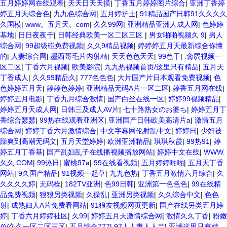
五月婷婷网在线观看
|
天天日天天摸
|
丁香五月婷婷图片综合
|
亚洲丁香婷
婷五月天综合色
|
九九色综合网
|
五月婷护士
|
91精品国产日韩91久久久久
久国模
|
www。五月天。com
|
久久99网
|
亚洲精品亚洲人成人网
|
色婷婷
基地
|
日日夜夜干
|
日韩经典欧美一区二区三区
|
男女啪啪视频久 9
|
男人
综合网
|
99超级碰免费视频
|
久久9精品视频
|
婷婷婷五月天最新综合你懂
的
|
人妻综合网
|
墨西哥毛片内射精
|
天天色色天天
|
99色干
|
.肏屄视频一
区二区
|
丁香六月视频
|
欧美影院
|
九九热视频首页/这里只有精品
|
五月天
丁香成人
|
久久99精品久
|
777色色色
|
大片国产片日本观看免费视频
|
色
色婷婷五月天
|
婷婷色婷婷
|
亚洲精品无码A片一区二区
|
婷香五月网在线
|
婷婷五月电影
|
丁香九月综合激情
|
国产白丝在线一区
|
婷婷99视频精品
|
婷婷五月天成人网
|
日韩三及成人AV片
|
七十路熟女のお婆ち
|
婷婷五月丁
香综合瑟瑟
|
99热在线观看亚洲区
|
亚洲国产日韩欧美高清片a
|
激情五月
综合网
|
婷婷丁香六月激情综合
|
中文字幕网伦射乱中文
|
婷婷日
|
少妇被
躁爽到高潮无码文
|
五月天堂婷婷
|
欧洲亚洲精品
|
琪琪秋霞
|
99热91
|
婷
婷五月丁香基
|
国产乱妇乱子在线播视频播放网站
|
婷婷中文在线
|
WWW.
久久.COM
|
99热日
|
蜜桃97a
|
99在线看视频
|
五月婷婷啪啪
|
五月天丁香
网站
|
9久国产精品
|
91视频一起草
|
九九色热
|
丁香五月激情六月综合
|
久
久久久久婷
|
无码橾
|
182TV亚洲
|
色99日韩
|
亚洲第一色色色
|
99在线精
品免费视频
|
狠狠另类视频
|
久操乱
|
亚洲另类视频
|
久久综合中文
|
色色
射
|
成熟妇人A片免费看网站
|
91狼友视频网页更新
|
国产在线另类五月婷
婷
|
丁香六月婷婷社区
|
久99
|
婷婷五月天激情综合网
|
激情久久丁香
|
粉嫩
AV久久一区二区三区
|
五月综合777
|
97人人妻人人艹
|
亚洲这里只有精