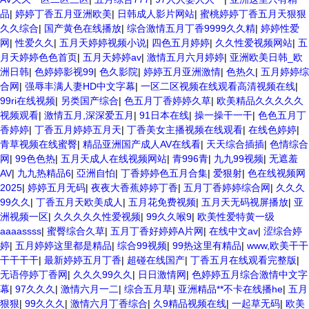
品
|
婷婷丁香五月亚洲欧美
|
日韩成人影片网站
|
蜜桃婷婷丁香五月天狠狠
久久综合
|
国产黄色在线播放
|
综合激情五月丁香9999久久精
|
婷婷性爱
网
|
性爱久久
|
五月天婷婷视频小说
|
四色五月婷婷
|
久久性爱视频网站
|
五
月天婷婷色色首页
|
五月天婷婷av
|
激情五月六月婷婷
|
亚洲欧美日韩_欧
洲日韩
|
色婷婷影视99
|
色久影院
|
婷婷五月亚洲激情
|
色热久
|
五月婷婷综
合网
|
强辱丰满人妻HD中文字幕
|
一区二区视频在线观看高清视频在线
|
99ri在线视频
|
另类国产综合
|
色五月丁香婷婷久草
|
欧美精品久久久久久
视频观看
|
激情五月,深深爱五月
|
91日本在线
|
操一操干一干
|
色色五月丁
香婷婷
|
丁香五月婷婷五月天
|
丁香美女主播视频在线观看
|
在线色婷婷
|
青草视频在线蜜臀
|
精品亚洲国产成人AV在线看
|
天天综合插插
|
色情综合
网
|
99色色热
|
五月天成人在线视频网站
|
青996青
|
九九99视频
|
无遮羞
AV
|
九九热精品6
|
亞洲自怕
|
丁香婷婷色五月合集
|
爱狠射
|
色在线视频网
2025
|
婷婷五月无码
|
夜夜大香蕉婷婷丁香
|
五月丁香婷婷综合网
|
久久久
99久久
|
丁香五月天欧美成人
|
五月花免费视频
|
五月天无码视屏播放
|
亚
洲视频一区
|
久久久久久性爱视频
|
99久久喉9
|
欧美性爱特黄一级
aaaassss
|
蜜臀综合久草
|
五月丁香好婷婷A片网
|
在线中文av
|
涩综合婷
婷
|
五月婷婷这里都是精品
|
综合99视频
|
99热这里有精品
|
www,欧美干干
干干干干
|
最新婷婷五月丁香
|
超碰在线国产
|
丁香五月在线观看完整版
|
无语停婷丁香网
|
久久久99久久
|
日日激情网
|
色婷婷五月综合激情中文字
幕
|
97久久久
|
激情六月一二
|
综合五月草
|
亚洲精品**不卡在线播he
|
五月
狠狠
|
99久久久
|
激情六月丁香综合
|
久9精品视频在线
|
一起草无码
|
欧美