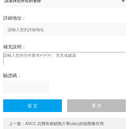
詳細地址：
補充說明：
驗證碼：
請
輸
入
計算結(jié)果（填寫阿拉
伯?dāng)?shù)字），
上一篇：
ADCC 抗體依賴細胞介導(dǎo)的細胞毒作用
如：三加四=7