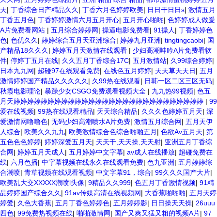
天
|
丁香综合日产精品久久
|
丁香六月色婷婷欧美
|
日日干日日s
|
激情五月
丁香五月色
|
丁香婷婷激情六月五月开心
|
五月开心啪啪
|
色婷婷成人做爰
A片免费看网站
|
五月综合婷婷网
|
操逼电影免费看
|
91操人
|
丁香婷婷色
色
|
色优久久
|
婷婷综合五月天亚洲综合
|
婷婷九月亚洲
|
tingtingcaobi
|
国
产精品18久久久
|
婷婷五月天激情在线观看
|
少妇高潮呻吟A片免费看软
件
|
停婷丁五月在线
|
久久五月丁香综合17C
|
五月激情站
|
久99综合婷婷
|
日本九九网
|
超碰97在线观看免费
|
在线色五月婷婷
|
天天草天天日
|
五月
激情婷婷国产精品久久久久久
|
久99热在线观看
|
日韩一区二区三区无码
|
秋霞电影理论
|
暴躁少女CSGO免费观看视频大全
|
九九热99视频
|
色五
月天婷婷婷婷婷婷婷婷婷婷婷婷婷婷婷婷婷婷婷婷婷婷婷婷婷婷婷婷
|
99
爱在线视频
|
99热在线观看精品
|
天天综合精品
|
久久久色婷婷五月天
|
深
爱激情网噜噜色
|
无码少妇高潮喷水A片免费
|
激情五月综合网
|
五月天伊
人综合
|
欧美久久九九
|
欧美激情综合色综合啪啪五月
|
色欲Av五月天
|
第
五色色色婷婷
|
婷婷深爱五月天
|
天天干,天天操,天天射
|
亚洲五月丁香综
合网
|
婷婷五月天成人
|
五月婷婷中文字幕
|
av成人在线播放
|
超碰免费在
线
|
六月色播
|
中字幕视频在线永久在线观看免费
|
色九亚洲
|
五月婷婷综
合潮喷
|
青草视频在线观看视频
|
中文字幕91，综合
|
99久久久国产大片
|
欧美乱大交XXXXX潮喷l头像
|
9精品久久999
|
色五月丁香激情视频
|
91精
品婷婷国产综合久久
|
91av传媒高清在线视频网
|
大香蕉啪啪啪
|
五月天婷
婷爱
|
久色大香蕉
|
五月丁香色婷婷色
|
五月婷婷影
|
日日操天天操
|
26uuu
四色
|
99免费热视频在线
|
啪啪激情网
|
国产又爽又猛又粗的视频A片
|
97