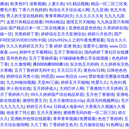
播放
|
欧美色97
|
深夜视频
|
人妻久热
|
9久精品视频
|
精品一区二区三区免
费毛片爱
|
丁香六月色婷婷
|
色综合天天综合成人网
|
九九亚洲
|
色五月色
情
|
男人的天堂在线婷婷
|
青青草网武则天
|
久久久久久久8
|
九九九九国
产
|
这里只有精品在线看
|
99热6精品
|
激情五月天啪啪
|
九九热这里只有精
品6
|
国产精品日本一区二区在线播放
|
亚洲色就是色色色
|
久草婷婷在线
|
操一区
|
另类婷婷丁香
|
婷婷综合五月天亚洲综合
|
婷婷六月色开
|
国产
FREESEXVIDEOS性中国
|
182tv992tv人之初午夜免费观看
|
综合久久久
婷
|
久久久色婷婷五月天
|
丁香 婷婷 亚洲 熟女
|
深爱开心激情
|
www.日日
夜夜.com
|
婷婷中文字幕网站
|
五月丁香啪综合
|
国内婷婷丁香社区在线播
放
|
亚州色色色
|
五月丁香操婷逼
|
97碰碰碰免费公开在线视频
|
色色婷婷
丁香
|
久久激情网
|
搡BBBB搡BBB搡18
|
东京热五月婷婷
|
久久婷婷东京热
大香樵
|
五月丁香婷婷无码中文
|
天天日日天天
|
黄色AV日韩
|
日韩色色色
色
|
婷婷综合另类小说
|
99思思
|
www.色综合.com
|
禁欲电影完整版在线播
放
|
九九99偷拍视频
|
天堂AV三级
|
婷婷五月天啪啪
|
性爱久久
|
九色91视
频
|
伊人色综在线
|
五月婷婷成人
|
大鸡巴伊人网
|
丁香激情六月天婷婷
|
五
月丁香婷婷六月
|
99久久婷婷国产综合精品草原
|
五月色丁香激情
|
亚洲电
影在线观看
|
激情性爱五月
|
五月天激情综合10p
|
高清无码视频网址
|
毛片
九九九九九九
|
婷婷五月天Av
|
日韩成人电影AV
|
大香蕉久久视频久久视
频
|
他改变了拜占庭
|
五月天亚洲色
|
蜜桃臀无码内射一区二区三区
|
婷久
久久
|
亚洲欧州色情在线观看
|
青草青草视频2免费观看
|
色色丁香婷婷
|
五
月天综合激情网
|
久久丁香
|
丁香婷婷五色月
|
五月激情在线
|
91热网址
|
激