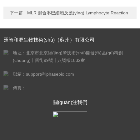
下一篇：
MLR 混合淋巴細胞反應(yīng) Lymphocyte Reaction
匯智和源生物技術(shù)（蘇州）有限公司
地址：北京市北京經(jīng)濟技術(shù)開發(fā)區(qū)科創
(chuàng)十四街99號十八號樓1832室
郵箱：support@iphasebio.com
傳真：
關(guān)注我們