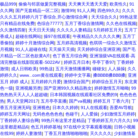
极品999
|
偷偷与邻居做爰完整视频
|
天天爽天天透天天爱
|
欧美性久
|
91
久久网
|
国产无套精品一区二区
|
激情99
|
91人人网
|
四色99久久
|
久久久
久久久五月婷婷六月丁香综合,开心激情综合网
|
天天综合久久
|
99热这里
只有精品在线免费
|
色综合77777
|
五月丁香综合激情网
|
久久色在线视频
|
久久激情四射
|
天天日天天插
|
久久久久人妻精品
|
5月婷婷五月天
|
五月丁
香成人
|
超碰在线网站
|
操97在线观看
|
午夜精品久久久久久久爽
|
五月丁
香偷拍
|
婷婷十月激情综合网
|
五月婷高清视频
|
色琪琪一综合久久激情五
月视频
|
91人人超碰在线
|
天天操天天插
|
天天婷婷综合亚洲亚洲
|
国产毛
片精品一区二区色欲黄A片
|
色丁香五月综合网
|
亚洲顶级VA在线观看-高
清完整版在线影院观看-S022AV
|
婷婷五月日本
|
亭亭丁香97
|
丁香婷婷
激情
|
成人日韩欧美
|
99热这
|
五月天激情播播网
|
碰碰女
|
人人操操
|
久久
婷婷久久
|
www...com黄在线观看
|
婷婷中文字幕
|
搡BBBB搡BBB搡
|
亚洲
五月 婷婷 成人
|
五月婷婷六月爱
|
激情综合国产
|
婷婷综合五月天
|
东北黄
色一级
|
亚洲视频另类
|
国产亚洲99久久精品熟女
|
婷婷激情五月呦呦
|
99
热热热天天人人人超超碰
|
日本韩国视频在线观看社区免费的9
|
色色色色
热
|
男人天堂网2017
|
五月亭亭直播
|
国产va视频
|
婷婷五月 丁香六月
|
丁
香五月亚洲无码
|
亚洲视色
|
日本久久婷婷
|
91人在线观看
|
吾爱AV导航
|
婷婷五月天网址
|
无码色色色色色
|
色碰干
|
人人爱操
|
少妇激情五月婷婷
|
丁香婷婷人妻综合网
|
99热只有这里才是精品
|
丁香婷婷五月六月久久
|
99
这里都是精品6
|
色五月婷婷基地
|
97在线中文字幕观看视频
|
日韩小视频
在线99
|
婷婷人妻激情
|
丁香五月激情啪啪啪啪
|
天久久久久
|
少妇激情基