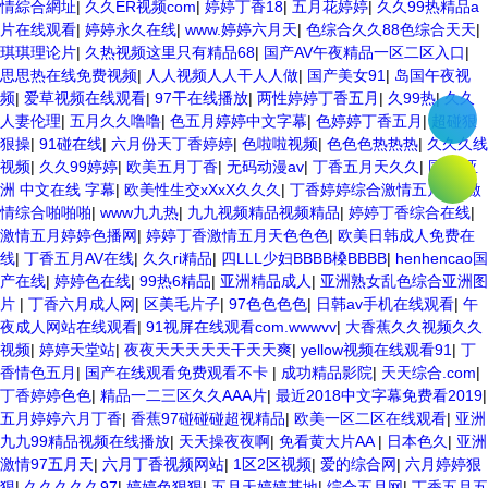
情綜合網址
|
久久ER视频com
|
婷婷丁香18
|
五月花婷婷
|
久久99热精品a
片在线观看
|
婷婷永久在线
|
www.婷婷六月天
|
色综合久久88色综合天天
|
琪琪理论片
|
久热视频这里只有精品68
|
国产AV午夜精品一区二区入口
|
思思热在线免费视频
|
人人视频人人干人人做
|
国产美女91
|
岛国午夜视
频
|
爱草视频在线观看
|
97干在线播放
|
两性婷婷丁香五月
|
久99热
|
久久
人妻伦理
|
五月久久噜噜
|
色五月婷婷中文字幕
|
色婷婷丁香五月
|
超碰狠
狠操
|
91碰在线
|
六月份天丁香婷婷
|
色啦啦视频
|
色色色热热热
|
久久久线
视频
|
久久99婷婷
|
欧美五月丁香
|
无码动漫av
|
丁香五月天久久
|
国产 亚
洲 中文在线 字幕
|
欧美性生交xXxX久久久
|
丁香婷婷综合激情五月色
|
激
情综合啪啪啪
|
www九九热
|
九九视频精品视频精品
|
婷婷丁香综合在线
|
激情五月婷婷色播网
|
婷婷丁香激情五月天色色色
|
欧美日韩成人免费在
线
|
丁香五月AV在线
|
久久ri精品
|
四LLL少妇BBBB槡BBBB
|
henhencao国
产在线
|
婷婷色在线
|
99热6精品
|
亚洲精品成人
|
亚洲熟女乱色综合亚洲图
片
|
丁香六月成人网
|
区美毛片子
|
97色色色色
|
日韩av手机在线观看
|
午
夜成人网站在线观看
|
91视屏在线观看com.wwwvv
|
大香蕉久久视频久久
视频
|
婷婷天堂站
|
夜夜天天天天天干天天爽
|
yellow视频在线观看91
|
丁
香情色五月
|
国产在线观看免费观看不卡
|
成功精品影院
|
天天综合.com
|
丁香婷婷色色
|
精品一二三区久久AAA片
|
最近2018中文字幕免费看2019
|
五月婷婷六月丁香
|
香蕉97碰碰碰超视精品
|
欧美一区二区在线观看
|
亚洲
九九99精品视频在线播放
|
天天操夜夜啊
|
免看黄大片AA
|
日本色久
|
亚洲
激情97五月天
|
六月丁香视频网站
|
1区2区视频
|
爱的综合网
|
六月婷婷狠
狠
|
久久久久久97
|
婷婷色狠狠
|
五月天婷婷基地
|
综合五月网
|
丁香五月五