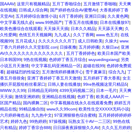
国AAAV
|
这里只有视频精品
|
五月丁香啪综合
|
五月激情丁香啪啪
|
天天爽
在线视频
|
日韩成人综合网
|
国产婷婷色综合AV蜜臀AV
|
大香蕉婷婷丁香
天堂AV
|
五月婷婷综合激情小说
|
6月丁香婷婷
|
亚洲日日操
|
久久黄色网
|
中文字幕无线久必
|
www.99热国产
|
丁香五月在线播放
|
日本在线播放97
|
欧美色播综合在线观看
|
天天操天天插
|
日本久久精品
|
天天舔天天爽
|
久
久性爱网
|
色情五月天视频网
|
九九成人
|
久久丁香网
|
www.色五月
|
在线
视频99
|
五月花成人
|
久久久久久久久月丁
|
成人日韩欧美
|
久操大
|
www.
丁香六月婷婷久久天堂影院.con
|
日操夜撸
|
五月婷婷播
|
久狠日av
|
亚洲
AV久久久久久久久久久久久久久久
|
五月丁香婷婷色
|
欧美日本国产欧美
日本韩国99
|
9热在线视频
|
色婷婷丁香五月综合
|
wuyuedingxiang
|
另类
小说五月天激情
|
中文字幕乱码亚洲精品一区
|
超碰在线99
|
色婷婷免费观
看
|
超碰猛烈的性猛交
|
五月激情婷婷播播开心
|
雪千夏麻豆
|
综合九九
|
丁
香五月很很肏
|
亚洲丁香婷婷丁香五月天激情
|
五月婷婷丁香大香蕉
|
女主
播扒开屁股给粉丝看尿口
|
日韩人妻在线播放
|
99re热视频这里只精品5
|
WWW.久久99
|
日韩精品无码99
|
4399无码视频二区
|
日本一毛片
|
天天爽
天天操
|
激情亚洲婷婷
|
亚洲精品在线视频
|
色婷丁香
|
欧美成人AAA片一
区国产精品
|
国内裸舞二区
|
中字幕视频在线永久在线观看免费
|
婷婷五月
精品在线
|
99精品偷自拍
|
www久久99com
|
欧美性生交XXXXX无码小说
|
六月婷婷俺也去
|
九九热中文
|
97亚洲狠狠色综合蜜桃
|
五月婷婷婷婷婷婷
艺术
|
婷婷九色
|
99热婷婷
|
97操视频
|
玩熟女五十AV一二三区
|
99热在线
只有精品
|
婷婷丁香宗合888
|
日日躁夜夜躁狠狠久久AV
|
久久久五月婷婷
|