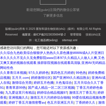
歡迎您關(guān)注我們的微信公眾號
了解更多信息
版權(quán)所有 © 2025 匯智和源生物技術(shù)（蘇州）有限公司 All Rights
Reserved
備案號：蘇ICP備2023035694號-2
管理登陸
技術(shù)支
持：
化工儀器網(wǎng)
sitemap.xml
感谢您访问我们的网站，您可能还对以下资源感兴趣：
久久综合九色欧美综合狠狠伊人热热久久原色播放WWW成A人片亚洲日
本久久久久不见久久见免费影院www日本97久久精品人人做人人爽,又色
又爽又黄的视频在线观看,狼群影院视频在线观看高清版,亚洲AV无码精品
网站性色
久久青青日本视频
|
97久久婷婷色
|
第四色五月婷婷
|
99色热
|
婷婷免费精
品视频
|
五月天.com
|
婷婷激情社区
|
国产亚洲99久久精品熟女
|
亚洲AV成
人在线
|
激情综合另类
|
婷婷五月色播
|
大色鬼综合
|
五月天综合久久丁香
91
|
青青草原99热
|
国产成人精品一区二区三区视频
|
丁香五月婷婷色偷
偷
|
九九爱这里只有精品
|
婷婷综合精品视频97
|
激情五月丁香五月
|
婷婷
香蕉
|
亚洲视频久久
|
激情五月六月婷婷综合啪啪
|
99爱在线精品视频免费
观看
|
婷婷丁香五月激情密臀av
|
色五月亚洲五月天
|
丁香婷婷久久
|
激情