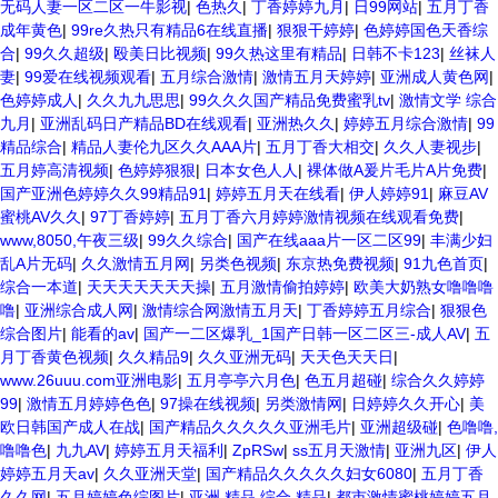
无码人妻一区二区一牛影视
|
色热久
|
丁香婷婷九月
|
日99网站
|
五月丁香
成年黄色
|
99re久热只有精品6在线直播
|
狠狠干婷婷
|
色婷婷国色天香综
合
|
99久久超级
|
殴美日比视频
|
99久热这里有精品
|
日韩不卡123
|
丝袜人
妻
|
99爱在线视频观看
|
五月综合激情
|
激情五月天婷婷
|
亚洲成人黄色网
|
色婷婷成人
|
久久九九思思
|
99久久久国产精品免费蜜乳tv
|
激情文学 综合
九月
|
亚洲乱码日产精品BD在线观看
|
亚洲热久久
|
婷婷五月综合激情
|
99
精品综合
|
精品人妻伦九区久久AAA片
|
五月丁香大相交
|
久久人妻视步
|
五月婷高清视频
|
色婷婷狠狠
|
日本女色人人
|
裸体做A爰片毛片A片免费
|
国产亚洲色婷婷久久99精品91
|
婷婷五月天在线看
|
伊人婷婷91
|
麻豆AV
蜜桃AV久久
|
97丁香婷婷
|
五月丁香六月婷婷激情视频在线观看免费
|
www,8050,午夜三级
|
99久久综合
|
国产在线aaa片一区二区99
|
丰满少妇
乱A片无码
|
久久激情五月网
|
另类色视频
|
东京热免费视频
|
91九色首页
|
综合一本道
|
天天天天天天天操
|
五月激情偷拍婷婷
|
欧美大奶熟女噜噜噜
噜
|
亚洲综合成人网
|
激情综合网激情五月天
|
丁香婷婷五月综合
|
狠狠色
综合图片
|
能看的av
|
国产一二区爆乳_1国产日韩一区二区三-成人AV
|
五
月丁香黄色视频
|
久久精品9
|
久久亚洲无码
|
天天色天天日
|
www.26uuu.com亚洲电影
|
五月亭亭六月色
|
色五月超碰
|
综合久久婷婷
99
|
激情五月婷婷色色
|
97操在线视频
|
另类激情网
|
日婷婷久久开心
|
美
欧日韩国产成人在战
|
国产精品久久久久久亚洲毛片
|
亚洲超级碰
|
色噜噜,
噜噜色
|
九九AV
|
婷婷五月天福利
|
ZpRSw
|
ss五月天激情
|
亚洲九区
|
伊人
婷婷五月天av
|
久久亚洲天堂
|
国产精品久久久久久妇女6080
|
五月丁香
久久网
|
五月婷婷色综图片
|
亚洲 精品 综合 精品
|
都市激情蜜桃婷婷五月