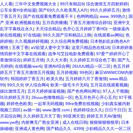
人人看
|
三年中文免费视频大全
|
99只有精品9
|
综合激情五月四射婷婷
|
公车全黄H全肉短篇
|
国产69久久久欧美黑人A片
|
99久久婷婷五月
|
激情
丁香五月天
|
国产在线观看免费观看不卡
|
色哟哟精品
|
www..999热久
|
国
产.亚洲.欧洲视频在线
|
五月四房播播
|
丁香五月激情综合婷综
|
亚洲中文
乱字字幕线在永久
|
天天综合精品
|
色开心五月婷婷丁香HD
|
一级操逼内
射在线视频
|
97在线碰
|
99久久国产宗和精品1上映
|
在线观看av网站
|
色
婷婷狠
|
久久视频婷婷视频
|
久久综合网免费视频
|
日本熟妇乱妇熟色A片
蜜桃
|
五夜丁香
|
aV欲望人妻中文字幕
|
这里只精品热在线18
|
日本婷婷激
情四射中文字幕在线观看
|
战争与艾拉电影免费观看
|
97爱艹婷婷开心丁
香激情综合
|
婷婷五月情
|
久久大大香
|
久久婷婷五月综合色丁香
|
国产九
月婷婷
|
在线视频reer6
|
亚洲AV综合网
|
26UUU精品一区二区
|
色五月婷
婷五月丁香五月激情五月视频
|
五月婷视频
|
99色区
|
麻豆WWWCOM内射
软件
|
韩国婷婷丁香五月
|
欧美久热
|
五月婷婷六月丁香激情
|
www.精品
99
|
99久久9
|
伊人综合网4
|
欧美一级毛卡片无码
|
五月花在线观看视频
|
操比激情五月
|
五月天婷婷操逼视频
|
国产色色网站网址
|
97人人干视频
|
玖玖婷婷五月天
|
26uuu色噜噜精品一区
|
色五月色开心开心五月
|
97干视
频
|
婷婷色色欧美
|
一起草无码视频
|
99re免费在线视频
|
少妇真实被内射
视频三四区
|
av操一操
|
www.激情.com.
|
色婷婷综合久久
|
日日干日日
|
五
月花综合网
|
久久婷婷五月天丁香
|
99亚洲天堂
|
婷婷五月天AV激情
|
www.yw色
|
内射爽无广熟女亚洲
|
成人在线日韩
|
狠狠狠狠狠狠草
|
日本
操碰碰
|
亚洲成人黄色网
|
国产精品久久..4399
|
少妇精品久久久一区二区