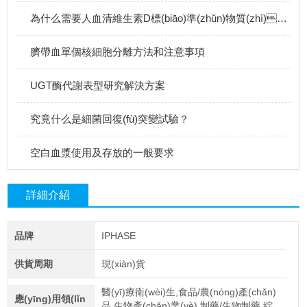
為什么需要人血清維生素D標(biāo)準(zhǔn)物質(zhì)？
臍帶血單個核細胞分離方法和注意事項
UGT酶代謝表型研究解決方案
究竟什么是細菌回復(fù)突變試驗？
空白血漿使用及存放的一般要求
詳細介紹
品牌
IPHASE
供貨周期
現(xiàn)貨
醫(yī)療衛(wèi)生,食品/農(nóng)產(chǎn)
應(yīng)用領(lǐn
品,生物產(chǎn)業(yè),制藥/生物制藥,綜