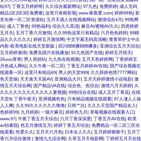
站97
|
丁香五月婷婷呀
|
久久综合最新网址
|
97九色
|
免费婷婷
|
成人无码
精品1区2区3区免费看
|
这里只有精彩视
|
www.夜夜爱.com
|
婷婷99热
|
影
音先锋一区二区资源站
|
五月天成人在线视频网站
|
激情综合4月
|
99热网
站
|
成人丁香色
|
99热福利
|
综合久久高清
|
麻豆AV蜜桃AV久久
|
四虎婷婷
五月天
|
五月丁香六月激情
|
久久99热这里只有精品
|
六月色色婷婷
|
99精
品久久久久久久
|
婷婷五月激情网
|
中文字幕无码高清晰
|
青青草护士中出
内射-欧美电影在线天堂新版
|
四川BBB搡BBB搡多
|
亚洲综合五月天综合
|
五月婷婷激情
|
免费岛国片在线播放
|
91九色国产在线
|
婷婷五月情天
|
26uuu青青
|
男人視頻站
|
九九热在线视频
|
五月天色婷婷网
|
丁香婷婷五
月色成人网站
|
久久午夜一区二区
|
丁香五月婷婷AV在线
|
国产综合视频在
线观看一区
|
这里只有精品69
|
男人的天堂999
|
久久婷婷色情7777网站
|
色天堂操
|
天天肏天天舔AV
|
亚洲精品大片
|
五月天婷婷激情小说电影
|
激
情五月天综合网
|
国产精品VA在线
|
综合色、色综合
|
激情六月天婷婷
|
久
久久久久久久久久久久久人妻视频
|
99热综合在线
|
成人五月丁香花
|
在线
天堂9
|
丁香午夜天
|
亚洲视频色色
|
只有精品视频在线观看
|
97人凄人人操
人人爽
|
久久99久久久久久久噜噜
|
日韩艹比
|
久久久天堂国产精品女人
|
色婷婷99
|
九月婷婷
|
一级片麻豆
|
婷婷色九月
|
草莓视频在线观看入口
|
www.97
|
午夜丁香五月天综合
|
六月丁香深深爱
|
丁香五月AV在线
|
欧类
av怡春院
|
色五月激情五月
|
婷婷丁香五月综合
|
免费精品一区二区三区在
线观看
|
性爱久久
|
五月天六月色
|
日本女人久久
|
五月婷婷狠狠干
|
五月丁
香六月综合激情
|
激情九九综合网
|
久草五月天电影网
|
丁婷婷五月天在线