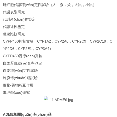
肝細胞代謝穩(wěn)定性試驗（人，猴，犬，大鼠，小鼠）
代謝表型研究
代謝產(chǎn)物鑒定
代謝途徑鑒定
種屬比較研究
CYPP450抑制實驗（CYP1A2，CYP2A6，CYP2C9，CYP2C19，C
YP2D6，CYP2E1，CYP3A4）
CYPP450誘導(dǎo)實驗
血漿蛋白結(jié)合率測定
血漿穩(wěn)定性試驗
跨膜轉(zhuǎn)運試驗
藥物-藥物相互作用
毒理學(xué)研究
ADME相關(guān)產(chǎn)品