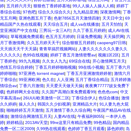
婷
|
五月婷六月天
|
狠狠色丁香婷婷基地
|
99人人操人人操人人精
|
婷婷丁
香综合在线
|
97色吧
|
综合久久综合久久
|
九九精品亚洲
|
深夜激情网
|
丁香
无五月网
|
亚洲色图五月丁香
|
色射7856五月天激情四射
|
天天日中文
|
69
精品国产久热在线观看
|
天天综合五月
|
成人va在线播放
|
五月天怕怕
|
天
堂亚洲国产中文在线
|
三男玩一女三A片
|
久久丁香五月婷婷
|
成人AV在线
网站
|
草莓视频免费观看
|
色五月五月婷婷
|
日逼免费视频
|
天天操屄网
|
六
月丁香激情网
|
久久五月婷天天干
|
综合狠狠五月婷婷
|
caopeng97日韩
|
天天插天天干天天舔
|
青青草搞屄视频网站
|
人妻久久久久久久久妻久久
久久久久久
|
色99在线视频
|
婷婷丁香五月激情密臀av
|
视频1区2区
|
五月
丁香婷色
|
99九九视频
|
久久女人九九
|
69综合在线
|
开心激情网五月天
|
色情五月综合婷婷
|
丁香五月婷婷啪啪视频
|
99在线小视频
|
五月丁香六月
婷婷啪啪
|
97亚洲色 torrent magnet
|
丁香五月亚洲激情婷婷射
|
激情六月
丁香综合
|
99亚洲欧洲
|
色久在
|
人人亚洲
|
五月丁香综合精品
|
五月婷婷激
情综合av
|
丁香六月激情
|
天天爱天天做天天操
|
夜夜爽77777妓女免费下
载
|
色婷婷网大全在线
|
久久国产高潮白浆免费观看99
|
色色色com
|
中文
字幕高清av
|
26UUU欧美激情一区二区
|
丁香综合伊人
|
色综合播放
|
激情
久久婷婷
|
操人久久
|
韩国久久少妇视屏
|
亚洲精品大片
|
91人妻九色大屁
股
|
啪啪婷婷五月天激情
|
五月激情丁香久久综合网
|
午夜国产精品AV在线
播放
|
激情综合网激情五月天
|
人妻AV在线
|
午夜福利8055
|
一本伊人色
婷
|
婷婷精品
|
2013AV天堂
|
99re这里只有精品免费
|
99色精品
|
国内精品
免费一区二区2009
|
久99热在线观看
|
色婷婷丁香五月观看
|
舔色婷婷
|
岛