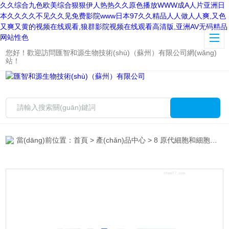
久久综合九色欧美综合狠狠伊人热热久久原色播放WWW成A人片亚洲日
本久久久久不见久久见免费影院www日本97久久精品人人做人人爽,又色
又爽又黄的视频在线观看,狼群影院视频在线观看高清版,亚洲AV无码精品
网站性色
您好！歡迎訪問匯智和源生物技術(shù)（蘇州）有限公司網(wǎng)
站！
當(dāng)前位置：
首頁
>
產(chǎn)品中心
>
8 原代細胞和細胞系
>