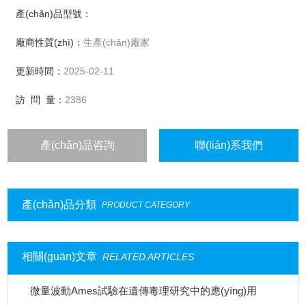
用，它是評價機體細胞免疫水平的一種常用指標(biāo)，特別
產(chǎn)品型號：
是測定腫瘤患者CTL殺傷腫瘤細胞的能力，常作為判斷預(yù)
廠商性質(zhì)：
生產(chǎn)廠家
后和觀察療效的指標(biāo)之一。
更新時間：
2025-02-11
訪 問 量：
2386
產(chǎn)品咨詢
聯(lián)系我們
產(chǎn)品分類
PRODUCT CATEGORY
相關(guān)文章
RELATED ARTICLES
微量波動Ames試驗在遺傳毒理研究中的應(yīng)用