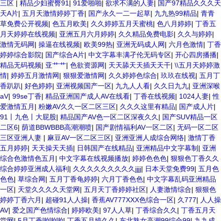
三区
|
精品少妇蜜臀91
|
91爱啪啪
|
欲求不满的人妻
|
国产97精品久久久天
天A片
|
五月天激情婷婷丁香
|
国产永久一二一起草
|
九九热99精品
|
青青
草免费公开视频
|
色五月欧美
|
久久婷婷五月天蜜桃
|
色八月婷婷
|
丁香五
月天婷婷在线视频
|
亚洲五月六月婷婷
|
久久精品免费电影
|
久久与婷婷
|
激情无码网
|
操逼在线视频
|
欧美99热
|
亚洲无码成人网
|
六月色激情
|
丁香
婷婷综合影院
|
国产综合A片
|
中文字幕丰满孑伦无码专区
|
开心四房播播
|
精品无码视频
|
亚艹艹
|
色欲资源网
|
天天舔天天插天天干
|
\\五月天婷婷激
情
|
婷婷五月激情网
|
狠狠爱激情网
|
久久婷婷色综合
|
玖玖在线视
|
五月丁
香趴趴
|
好色婷婷
|
亚洲视频国产一区
|
九九人人看
|
久久日九九
|
亚洲深喉
aV
|
99se丁香
|
精品亚洲国产成人AV在线看
|
丁香在线视频
|
1024人妻
|
性
爱激情五月
|
粉嫩AV久久一区二区三区
|
久久久这里有精品
|
国产成人片
|
91丨九色丨大屁股
|
精品国产AV色一区二区深夜久久
|
国产SUV精品一区
二区6
|
荫道BBWBBB高潮潮喷
|
国产剧情福利AV一区二区
|
无码一区二区
三区亚洲人妻
|
麻豆AV一区二区三区
|
亚洲亚洲人成综合网络
|
激情丁香
五月婷婷
|
天天操天天插
|
日韩国产在线精品
|
亚洲精品中文字幕制
|
亚洲
综合色激情色五月
|
中文字幕在线视频播放
|
婷婷色色色
|
狠狠色丁香久久
综合婷婷亚洲成人福利
|
久久久久久久久久久jjjj
|
日本天堂免费99
|
五月色
色色
|
草综合网
|
五月丁香龟婷婷
|
六月丁香色色
|
中文字幕乱码亚洲精品
一区
|
天堂久久久久天堂网
|
五月天丁香婷婷社区
|
人妻激情综合
|
狠狠色
婷婷丁香六月
|
超碰91人人操
|
香蕉AV777XXX色综合一区
|
久777
|
人人操
AV
|
爱之国产色情综合
|
婷婷欧美
|
97人人草
|
丁香综合久久
|
丁香五月天
堂网
|
5月丁香啪啪啪
|
丁香五月婷久久
|
东北熟女高潮99综合99
|
九九成