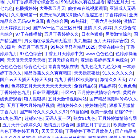
地
|
六月丁香婷婷开心综合基地
|
99思思热只有在这里看
|
精品五月天
|
七
七九色
|
色播播婷婷
|
大香蕉五月天
|
偷拍99在线视频观看
|
亚洲成人无码
网站
|
久久老码第一
|
免费无码又爽又刺激A片涩涩直播
|
丁香婷婷网
|
亚洲
精品久久无码AV片麻豆
|
夜色综合网
|
99热福利
|
丁香六月色婷婷
|
激情五
月天婷婷五月天
|
国产AV一区二区三区日韩
|
激情 久久 婷婷
|
久久综合综
合综合
|
97干在线播放
|
五月丁香婷婷久久
|
日本色狠狠
|
另类激情综合
|
国
产精品国产
|
男女啪啪做爰高潮无遮挡
|
九九無妻
|
五月天婷婷綜合院
|
久
久3级片
|
色五月丁香五月
|
99热这里只有精品1025
|
天堂在线中文
|
丁香
婷婷九月
|
97色色综合
|
丁香五月天婷婷中文
|
www.色色色色
|
色婷婷操逼
网
|
天天做天天爱天天搞
|
五月天综合图片
|
亚洲欧美婷婷五月色综合
|
97
色色色色色
|
综合色七七
|
青青青视频在线
|
九九色之九九色之88
|
一本婷
婷丁香久久
|
精品香蕉久久久爽爽韩国
|
天天操夜夜橾
|
91久久久久久久
|
国产av天天插天天操天天爽
|
九九丁香社区欧美激情
|
激情久久天天
|
777.
色色
|
色婷婷五月天天天天天天天天天
|
免费精品66
|
精品婷婷
|
91色色色
|
丁香婷婷色九月
|
日韩亚洲视频
|
十区AV
|
五月婷婷激情综合在线
|
黄网在
线免费观看
|
狼人狠狠操
|
五月天激情视频网站
|
国产精品高潮呻吟AV久久
黄
|
五月丁香六月婷精品视频
|
激情婷婷久久
|
婷婷娌伦网
|
狠狠五月激情
丁香六月
|
国产呻吟久久久久久久92
|
99自拍网
|
欧美一级色
|
超碰97干
|
91九色国产
|
超碰97色
|
无码人妻一区
|
熟女91九色
|
五月婷婷激情综合网
|
五月天开心婷婷久久
|
激情五月综合网
|
激情五月丁香五月
|
欧美激情综
合色丁香婷婷五月天
|
天天天天操
|
丁香婷婷丁香五月欧美人
|
国产精品美
女久久久久AV超清
|
婷婷五月天天天日日夜夜
|
国产国产乱老熟女视频网